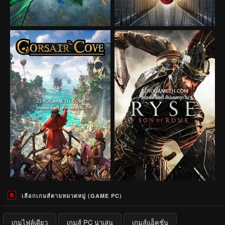
เลือกเกมส์ตามหมวดหมู่ (GAME PC)
เกมไฟล์เดียว
เกมส์ PC น่าเล่น
เกมส์แอ็คชั่น