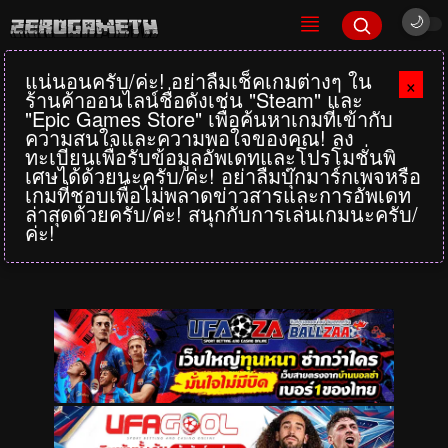
แน่นอนครับ/ค่ะ! อย่าลืมเช็คเกมต่างๆ ใน
×
ร้านค้าออนไลน์ชื่อดังเช่น "Steam" และ
"Epic Games Store" เพื่อค้นหาเกมที่เข้ากับ
ความสนใจและความพอใจของคุณ! ลง
ทะเบียนเพื่อรับข้อมูลอัพเดทและโปรโมชั่นพิ
เศษได้ด้วยนะครับ/ค่ะ! อย่าลืมบุ๊กมาร์กเพจหรือ
เกมที่ชอบเพื่อไม่พลาดข่าวสารและการอัพเดท
ล่าสุดด้วยครับ/ค่ะ! สนุกกับการเล่นเกมนะครับ/
ค่ะ!