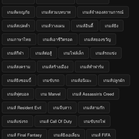
เกมส์ผจญภัย
เกมส์สวมบทบาท
เกมส์จำลองสถานการณ์
เกมส์สเปคต่ำ
เกมส์วางแผน
เกมส์อินดี้
เกมส์ยิง
เกมภาษาไทย
เกมส์เอาชีวิตรอด
เกมส์สยองขวัญ
เกมส์กีฬา
เกมส์ต่อสู้
เกมไฟล์เล็ก
เกมส์รถแข่ง
เกมส์สงคราม
เกมส์สร้างเมือง
เกมส์ทำฟาร์ม
เกมส์ยิงซอมบี้
เกมขับรถ
เกมส์อนิเมะ
เกมส์ปลูกผัก
เกมส์ฟุตบอล
เกม Marvel
เกมส์ Assassin's Creed
เกมส์ Resident Evil
เกมจีบสาว
เกมส์สามก๊ก
เกมส์แข่งรถ
เกมส์ Call Of Duty
เกมขับรถไฟ
เกมส์ Final Fantasy
เกมส์ยิงเอเลี่ยน
เกมส์ FIFA