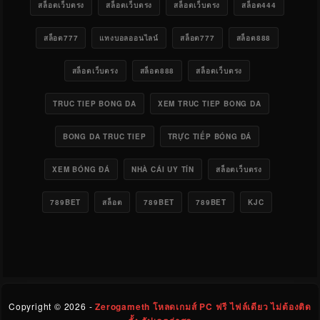
สล็อตเว็บตรง
สล็อตเว็บตรง
สล็อตเว็บตรง
สล็อต444
สล็อต777
แทงบอลออนไลน์
สล็อต777
สล็อต888
สล็อตเว็บตรง
สล็อต888
สล็อตเว็บตรง
TRUC TIEP BONG DA
XEM TRUC TIEP BONG DA
BONG DA TRUC TIEP
TRỰC TIẾP BÓNG ĐÁ
XEM BÓNG ĐÁ
NHÀ CÁI UY TÍN
สล็อตเว็บตรง
789BET
สล็อต
789BET
789BET
KJC
Copyright ©
2026 -
Zerogameth โหลดเกมส์ PC ฟรี ไฟล์เดียว ไม่ต้องติด