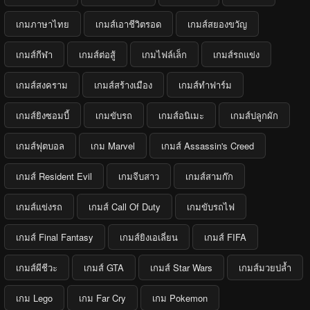
เกมภาษาไทย
เกมส์เอาชีวิตรอด
เกมส์สยองขวัญ
เกมส์กีฬา
เกมส์ต่อสู้
เกมไฟล์เล็ก
เกมส์รถแข่ง
เกมส์สงคราม
เกมส์สร้างเมือง
เกมส์ทำฟาร์ม
เกมส์ยิงซอมบี้
เกมขับรถ
เกมส์อนิเมะ
เกมส์ปลูกผัก
เกมส์ฟุตบอล
เกม Marvel
เกมส์ Assassin's Creed
เกมส์ Resident Evil
เกมจีบสาว
เกมส์สามก๊ก
เกมส์แข่งรถ
เกมส์ Call Of Duty
เกมขับรถไฟ
เกมส์ Final Fantasy
เกมส์ยิงเอเลี่ยน
เกมส์ FIFA
เกมส์ผีชีวะ
เกมส์ GTA
เกมส์ Star Wars
เกมส์มวยปล้ำ
เกม Lego
เกม Far Cry
เกม Pokemon