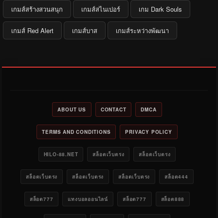
เกมส์สร้างสวนสนุก
เกมส์สไนเปอร์
เกม Dark Souls
เกมส์ Red Alert
เกมส์บาส
เกมส์ระหว่างพัฒนา
ABOUT US
CONTACT
DMCA
TERMS AND CONDITIONS
PRIVACY POLICY
HILO-88.NET
สล็อตเว็บตรง
สล็อตเว็บตรง
สล็อตเว็บตรง
สล็อตเว็บตรง
สล็อตเว็บตรง
สล็อต444
สล็อต777
แทงบอลออนไลน์
สล็อต777
สล็อต888