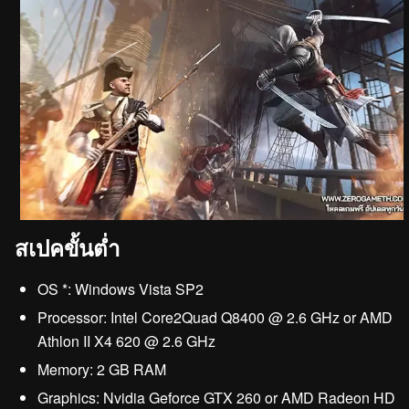
สเปคขั้นต่ำ
OS *: Windows Vista SP2
Processor: Intel Core2Quad Q8400 @ 2.6 GHz or AMD
Athlon II X4 620 @ 2.6 GHz
Memory: 2 GB RAM
Graphics: Nvidia Geforce GTX 260 or AMD Radeon HD