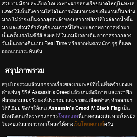
สวยงามมีรายละเอียด โดยเฉพาะฉากล่องเรือขนาดใหญ่ในทะเล
แสดงให้เห็นถึงความใส่ใจในการพัฒนาเกมของทีมงานเป็นอย่าง
มาก ไม่ว่าจะเป็นฉากสุดตะลึงของปลาวาฬยักษ์ที่โผล่จากน้ำขึ้น
มา และส่วนที่สำคัญคือเกมภาคนี้ใส่ระบบสภาพอากาศเข้ามา
เป็นครั้งแรกในซีรีส์ ส่งผลให้ในเกมมีเวลาเดิน อากาศจากกลาง
วันเป็นกลางคืนแบบ Real Time หรือจากฝนตกหนักๆ จู่ๆ ก็แดด
ออกแบบกระทันหัน
สรุปภาพรวม
สรุปโดยรวมแล้วนอกจากเรื่องของเกมเพลย์ที่เป็นที่จดจำของเห
ล่าแฟนๆ ซีรีส์ Assassin's Creed แล้ว เกมยังมีภาพ และกราฟิก
ที่สวยงามสมจริง องค์ประกอบ และรายละเอียดจ่างๆ ทำออกมา
ได้ดีเยี่ยม จึงทำให้เกม
Assassin's Creed IV Black Flag
เป็น
อีกหนึ่งเกมที่ควรค่าแก่การ
โหลดเกม
นี้มาทดลองเล่น หากใครยัง
ไม่เคยเล่นสามารถหาโหลดได้ทาง
เว็บโหลดเกมส์
ครับ