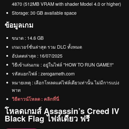
4870 (512MB VRAM with shader Model 4.0 or higher)
Storage: 30 GB available space
ข้อมูลเกม
ขนาด : 14.6 GB
เกมเวอร์ชั่นล่าสุด รวม DLC ทั้งหมด
อัปเดตล่าสุด : 16/07/2025
วิธีเข้าเล่นเกม : อยู่ในไฟล์ "HOW TO RUN GAME!!"
รหัสแยกไฟล์ : zerogameth.com
หมายเหตุ : เลือกโหลดแค่ไฟล์เดียวเท่านั้น ไม่มีการแบ่ง
พาท
วิธีดาวน์โหลด : คลิกที่นี่
โหลดเกมส์ Assassin’s Creed IV
Black Flag ไฟล์เดียว ฟรี