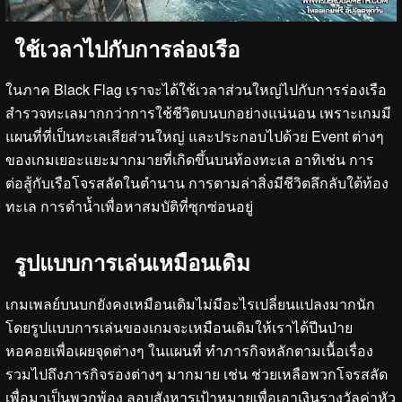
ใช้เวลาไปกับการล่องเรือ
ในภาค Black Flag เราจะได้ใช้เวลาส่วนใหญ่ไปกับการร่องเรือ
สำรวจทะเลมากกว่าการใช้ชีวิตบนบกอย่างแน่นอน เพราะเกมมี
แผนที่ที่เป็นทะเลเสียส่วนใหญ่ และประกอบไปด้วย Event ต่างๆ
ของเกมเยอะแยะมากมายที่เกิดขึ้นบนท้องทะเล อาทิเช่น การ
ต่อสู้กับเรือโจรสลัดในตำนาน การตามล่าสิ่งมีชีวิตลึกลับใต้ท้อง
ทะเล การดำน้ำเพื่อหาสมบัติที่ซุกซ่อนอยู่
รูปแบบการเล่นเหมือนเดิม
เกมเพลย์บนบกยังคงเหมือนเดิมไม่มีอะไรเปลี่ยนแปลงมากนัก
โดยรูปแบบการเล่นของเกมจะเหมือนเดิมให้เราได้ปีนป่าย
หอคอยเพื่อเผยจุดต่างๆ ในแผนที่ ทำภารกิจหลักตามเนื้อเรื่อง
รวมไปถึงภารกิจรองต่างๆ มากมาย เช่น ช่วยเหลือพวกโจรสลัด
เพื่อมาเป็นพวกพ้อง ลอบสังหารเป้าหมายเพื่อเอาเงินรางวัลค่าหัว