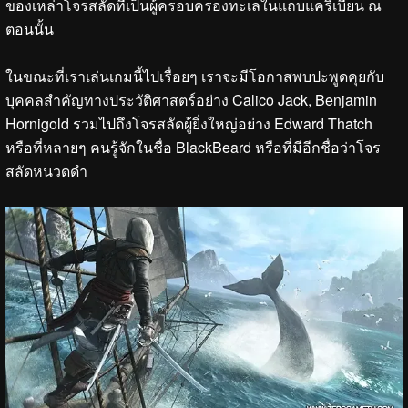
ของเหล่าโจรสลัดที่เป็นผู้ครอบครองทะเลในแถบแคริเบียน ณ
ตอนนั้น
ในขณะที่เราเล่นเกมนี้ไปเรื่อยๆ เราจะมีโอกาสพบปะพูดคุยกับ
บุคคลสำคัญทางประวัติศาสตร์อย่าง Calico Jack, Benjamin
Hornigold รวมไปถึงโจรสลัดผู้ยิ่งใหญ่อย่าง Edward Thatch
หรือที่หลายๆ คนรู้จักในชื่อ BlackBeard หรือที่มีอีกชื่อว่าโจร
สลัดหนวดดำ