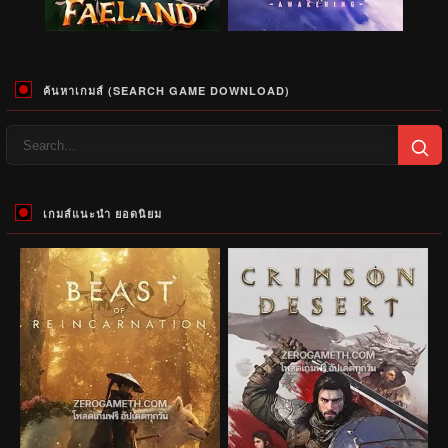
ค้นหาเกมส์ (SEARCH GAME DOWNLOAD)
เกมส์แนะนำ ยอดนิยม