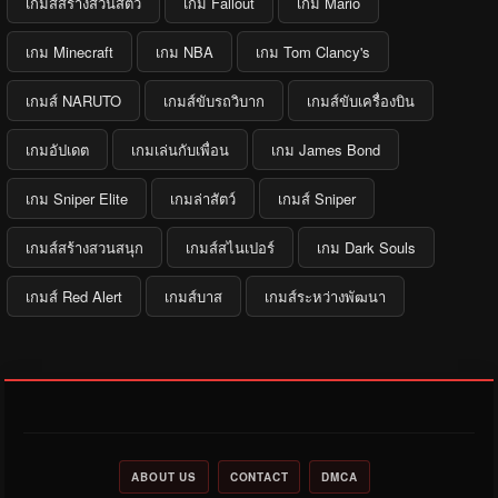
เกมส์สร้างสวนสัตว์
เกม Fallout
เกม Mario
เกม Minecraft
เกม NBA
เกม Tom Clancy's
เกมส์ NARUTO
เกมส์ขับรถวิบาก
เกมส์ขับเครื่องบิน
เกมอัปเดต
เกมเล่นกับเพื่อน
เกม James Bond
เกม Sniper Elite
เกมล่าสัตว์
เกมส์ Sniper
เกมส์สร้างสวนสนุก
เกมส์สไนเปอร์
เกม Dark Souls
เกมส์ Red Alert
เกมส์บาส
เกมส์ระหว่างพัฒนา
ABOUT US
CONTACT
DMCA