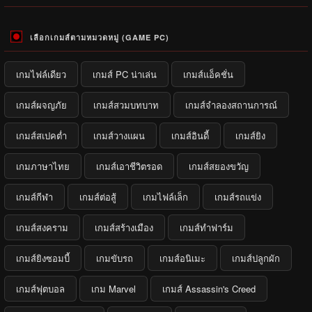
เลือกเกมส์ตามหมวดหมู่ (GAME PC)
เกมไฟล์เดียว
เกมส์ PC น่าเล่น
เกมส์แอ็คชั่น
เกมส์ผจญภัย
เกมส์สวมบทบาท
เกมส์จำลองสถานการณ์
เกมส์สเปคต่ำ
เกมส์วางแผน
เกมส์อินดี้
เกมส์ยิง
เกมภาษาไทย
เกมส์เอาชีวิตรอด
เกมส์สยองขวัญ
เกมส์กีฬา
เกมส์ต่อสู้
เกมไฟล์เล็ก
เกมส์รถแข่ง
เกมส์สงคราม
เกมส์สร้างเมือง
เกมส์ทำฟาร์ม
เกมส์ยิงซอมบี้
เกมขับรถ
เกมส์อนิเมะ
เกมส์ปลูกผัก
เกมส์ฟุตบอล
เกม Marvel
เกมส์ Assassin's Creed