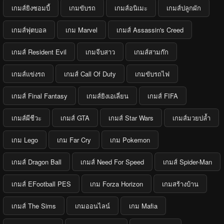
เกมส์ยิงซอมบี้
เกมขับรถ
เกมส์อนิเมะ
เกมส์ปลูกผัก
เกมส์ฟุตบอล
เกม Marvel
เกมส์ Assassin's Creed
เกมส์ Resident Evil
เกมจีบสาว
เกมส์สามก๊ก
เกมส์แข่งรถ
เกมส์ Call Of Duty
เกมขับรถไฟ
เกมส์ Final Fantasy
เกมส์ยิงเอเลี่ยน
เกมส์ FIFA
เกมส์ผีชีวะ
เกมส์ GTA
เกมส์ Star Wars
เกมส์มวยปล้ำ
เกม Lego
เกม Far Cry
เกม Pokemon
เกมส์ Dragon Ball
เกมส์ Need For Speed
เกมส์ Spider-Man
เกมส์ EFootball PES
เกม Forza Horizon
เกมสร้างบ้าน
เกมส์ The Sims
เกมออนไลน์
เกม Mafia