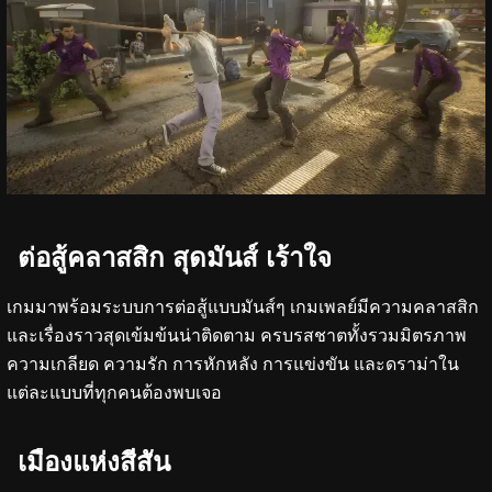
ต่อสู้คลาสสิก สุดมันส์ เร้าใจ
เกมมาพร้อมระบบการต่อสู้แบบมันส์ๆ เกมเพลย์มีความคลาสสิก
และเรื่องราวสุดเข้มข้นน่าติดตาม ครบรสชาตทั้งรวมมิตรภาพ
ความเกลียด ความรัก การหักหลัง การแข่งขัน และดราม่าใน
แต่ละแบบที่ทุกคนต้องพบเจอ
เมืองแห่งสีสัน