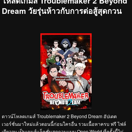
โหลดเกมส์ Troublemaker 2 Beyond
Dream วัยรุ่นห้าวกับการต่อสู้สุดกวน
ดาวน์โหลดเกมส์ Troublemaker 2 Beyond Dream อัปเดต
เวอร์ชั่นมาใหม่แล้วตอนนี้ก่อนใครอื่น รวมเนื้อหาครบ ฟรี ไฟล์
เดียวจบ เป็นเกมส์แอ็คชั่นสุดกวนแบบ Open World ที่ครั้งนี้ไม่