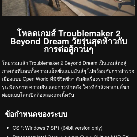
โหลดเกมส์ Troublemaker 2
Beyond Dream วัยรุ่นสุดห้าวกับ
การต่อสู้กวนๆ
โดยรวมแล้ว Troublemaker 2 Beyond Dream เป็นเกมส์ต่อสู้
ภาคต่อที่มอบทั้งความแอ็คชั่นแบบมันส์ๆ ไปพร้อมกับการสำรวจ
เมืองแบบ Open World ที่มีชีวิตชีวา สัมผัสเรื่องราวชีวิตช่วงวัย
รุ่น มิตรภาพ ความฝัน และการหักหลัง ใครที่กำลังหาเกมส์ชก
ต่อยแบบโลกเปิดต้องลองเกมนี้ครับ
ข้อกำหนดของระบบ
OS *: Windows 7 SP1 (64bit version only)