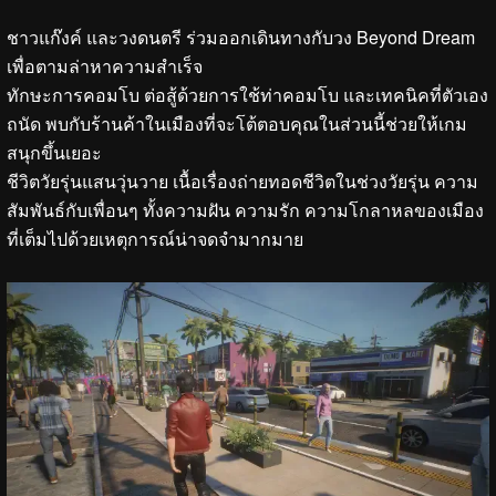
ชาวแก๊งค์ และวงดนตรี ร่วมออกเดินทางกับวง Beyond Dream
เพื่อตามล่าหาความสำเร็จ
ทักษะการคอมโบ ต่อสู้ด้วยการใช้ท่าคอมโบ และเทคนิคที่ตัวเอง
ถนัด พบกับร้านค้าในเมืองที่จะโต้ตอบคุณในส่วนนี้ช่วยให้เกม
สนุกขึ้นเยอะ
ชีวิตวัยรุ่นแสนวุ่นวาย เนื้อเรื่องถ่ายทอดชีวิตในช่วงวัยรุ่น ความ
สัมพันธ์กับเพื่อนๆ ทั้งความฝัน ความรัก ความโกลาหลของเมือง
ที่เต็มไปด้วยเหตุการณ์น่าจดจำมากมาย