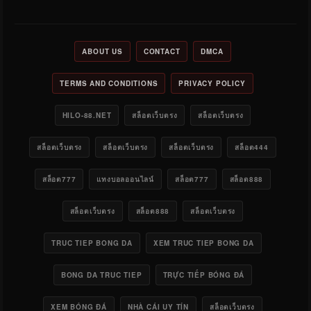
ABOUT US
CONTACT
DMCA
TERMS AND CONDITIONS
PRIVACY POLICY
HILO-88.NET
สล็อตเว็บตรง
สล็อตเว็บตรง
สล็อตเว็บตรง
สล็อตเว็บตรง
สล็อตเว็บตรง
สล็อต444
สล็อต777
แทงบอลออนไลน์
สล็อต777
สล็อต888
สล็อตเว็บตรง
สล็อต888
สล็อตเว็บตรง
TRUC TIEP BONG DA
XEM TRUC TIEP BONG DA
BONG DA TRUC TIEP
TRỰC TIẾP BÓNG ĐÁ
XEM BÓNG ĐÁ
NHÀ CÁI UY TÍN
สล็อตเว็บตรง