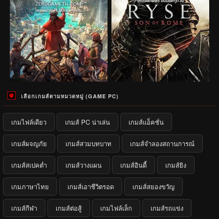
เลือกเกมส์ตามหมวดหมู่ (GAME PC)
เกมไฟล์เดียว
เกมส์ PC น่าเล่น
เกมส์แอ็คชั่น
เกมส์ผจญภัย
เกมส์สวมบทบาท
เกมส์จำลองสถานการณ์
เกมส์สเปคต่ำ
เกมส์วางแผน
เกมส์อินดี้
เกมส์ยิง
เกมภาษาไทย
เกมส์เอาชีวิตรอด
เกมส์สยองขวัญ
เกมส์กีฬา
เกมส์ต่อสู้
เกมไฟล์เล็ก
เกมส์รถแข่ง