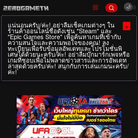
แน่นอนครับ/ค่ะ! อย่าลืมเช็คเกมต่างๆ ใน
×
ร้านค้าออนไลน์ชื่อดังเช่น "Steam" และ
"Epic Games Store" เพื่อค้นหาเกมที่เข้ากับ
ความสนใจและความพอใจของคุณ! ลง
ทะเบียนเพื่อรับข้อมูลอัพเดทและโปรโมชั่นพิ
เศษได้ด้วยนะครับ/ค่ะ! อย่าลืมบุ๊กมาร์กเพจหรือ
เกมที่ชอบเพื่อไม่พลาดข่าวสารและการอัพเดท
ล่าสุดด้วยครับ/ค่ะ! สนุกกับการเล่นเกมนะครับ/
ค่ะ!