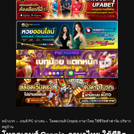
หน้าแรก
เกมส์ PC น่าเล่น
โหลดเกมส์ Cropia ภาษาไทย ใช้ชีวิตทำฟาร์ม บริหาร
หมู่บ้าน