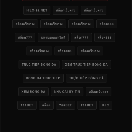
HILO-88.NET
สล็อตเว็บตรง
สล็อตเว็บตรง
สล็อตเว็บตรง
สล็อตเว็บตรง
สล็อตเว็บตรง
สล็อต444
สล็อต777
แทงบอลออนไลน์
สล็อต777
สล็อต888
สล็อตเว็บตรง
สล็อต888
สล็อตเว็บตรง
TRUC TIEP BONG DA
XEM TRUC TIEP BONG DA
BONG DA TRUC TIEP
TRỰC TIẾP BÓNG ĐÁ
XEM BÓNG ĐÁ
NHÀ CÁI UY TÍN
สล็อตเว็บตรง
789BET
สล็อต
789BET
789BET
KJC