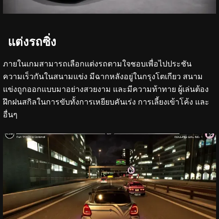
แต่งรถซิ่ง
ภายในเกมสามารถเลือกแต่งรถตามใจชอบเพื่อไปประชัน
ความเร็วกันในสนามแข่ง มีฉากหลังอยู่ในกรุงโตเกียว สนาม
แข่งถูกออกแบบมาอย่างสวยงาม และมีความท้าทาย ผู้เล่นต้อง
ฝึกฝนสกิลในการขับทั้งการเหยียบคันเร่ง การเลี้ยงเข้าโค้ง และ
อื่นๆ