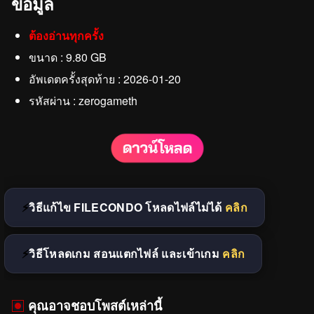
ข้อมูล
ต้องอ่านทุกครั้ง
ขนาด : 9.80 GB
อัพเดตครั้งสุดท้าย : 2026-01-20
รหัสผ่าน : zerogameth
วิธีแก้ไข FILECONDO โหลดไฟล์ไม่ได้
คลิก
วิธีโหลดเกม สอนแตกไฟล์ และเข้าเกม
คลิก
คุณอาจชอบโพสต์เหล่านี้