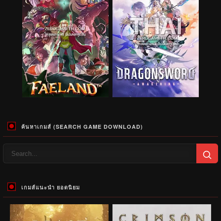
ค้นหาเกมส์ (SEARCH GAME DOWNLOAD)
เกมส์แนะนำ ยอดนิยม