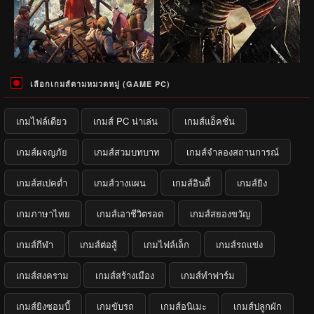
เลือกเกมส์ตามหมวดหมู่ (GAME PC)
เกมไฟล์เดียว
เกมส์ PC น่าเล่น
เกมส์แอ็คชั่น
เกมส์ผจญภัย
เกมส์สวมบทบาท
เกมส์จำลองสถานการณ์
เกมส์สเปคต่ำ
เกมส์วางแผน
เกมส์อินดี้
เกมส์ยิง
เกมภาษาไทย
เกมส์เอาชีวิตรอด
เกมส์สยองขวัญ
เกมส์กีฬา
เกมส์ต่อสู้
เกมไฟล์เล็ก
เกมส์รถแข่ง
เกมส์สงคราม
เกมส์สร้างเมือง
เกมส์ทำฟาร์ม
เกมส์ยิงซอมบี้
เกมขับรถ
เกมส์อนิเมะ
เกมส์ปลูกผัก