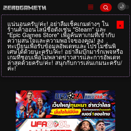
แน่นอนครับ/ค่ะ! อย่าลืมเช็คเกมต่างๆ ใน
×
ร้านค้าออนไลน์ชื่อดังเช่น "Steam" และ
"Epic Games Store" เพื่อค้นหาเกมที่เข้ากับ
ความสนใจและความพอใจของคุณ! ลง
ทะเบียนเพื่อรับข้อมูลอัพเดทและโปรโมชั่นพิ
เศษได้ด้วยนะครับ/ค่ะ! อย่าลืมบุ๊กมาร์กเพจหรือ
เกมที่ชอบเพื่อไม่พลาดข่าวสารและการอัพเดท
ล่าสุดด้วยครับ/ค่ะ! สนุกกับการเล่นเกมนะครับ/
ค่ะ!