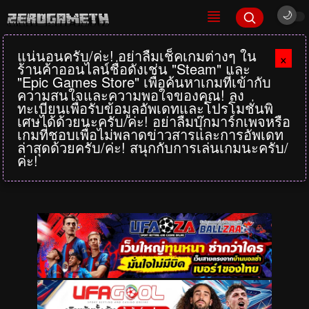
แน่นอนครับ/ค่ะ! อย่าลืมเช็คเกมต่างๆ ใน
×
ร้านค้าออนไลน์ชื่อดังเช่น "Steam" และ
"Epic Games Store" เพื่อค้นหาเกมที่เข้ากับ
ความสนใจและความพอใจของคุณ! ลง
ทะเบียนเพื่อรับข้อมูลอัพเดทและโปรโมชั่นพิ
เศษได้ด้วยนะครับ/ค่ะ! อย่าลืมบุ๊กมาร์กเพจหรือ
เกมที่ชอบเพื่อไม่พลาดข่าวสารและการอัพเดท
ล่าสุดด้วยครับ/ค่ะ! สนุกกับการเล่นเกมนะครับ/
ค่ะ!