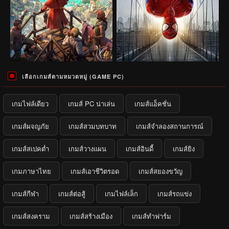
เลือกเกมส์ตามหมวดหมู่ (GAME PC)
เกมไฟล์เดียว
เกมส์ PC น่าเล่น
เกมส์แอ็คชั่น
เกมส์ผจญภัย
เกมส์สวมบทบาท
เกมส์จำลองสถานการณ์
เกมส์สเปคต่ำ
เกมส์วางแผน
เกมส์อินดี้
เกมส์ยิง
เกมภาษาไทย
เกมส์เอาชีวิตรอด
เกมส์สยองขวัญ
เกมส์กีฬา
เกมส์ต่อสู้
เกมไฟล์เล็ก
เกมส์รถแข่ง
เกมส์สงคราม
เกมส์สร้างเมือง
เกมส์ทำฟาร์ม