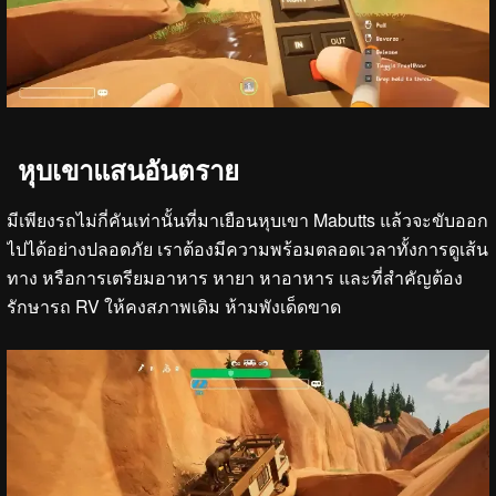
หุบเขาแสนอันตราย
มีเพียงรถไม่กี่คันเท่านั้นที่มาเยือนหุบเขา Mabutts แล้วจะขับออก
ไปได้อย่างปลอดภัย เราต้องมีความพร้อมตลอดเวลาทั้งการดูเส้น
ทาง หรือการเตรียมอาหาร หายา หาอาหาร และที่สำคัญต้อง
รักษารถ RV ให้คงสภาพเดิม ห้ามพังเด็ดขาด