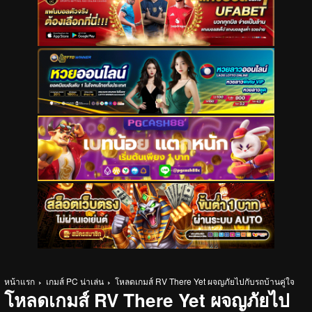
หน้าแรก
เกมส์ PC น่าเล่น
โหลดเกมส์ RV There Yet ผจญภัยไปกับรถบ้านคู่ใจ
โหลดเกมส์ RV There Yet ผจญภัยไป