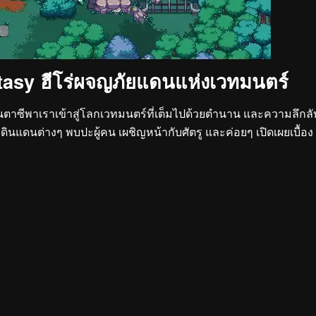
tasy ฮีโร่ผจญภัยแดนแห่งเวทมนตร์
ตาซีพาเราเข้าสู่โลกเวทมนตร์ที่เต็มไปด้วยตำนาน และความลึกลั
ินแดนต่างๆ พบปะผู้คน เผชิญหน้ากับศัตรู และค่อยๆ เปิดเผยเบื้อง