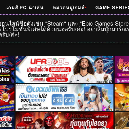
เกมส์ PC น่าเล่น
หมวดหมู่เกมส์
GAME SERIE
าออนไลน์ชื่อดังเช่น "Steam" และ "Epic Games Stor
โปรโมชั่นพิเศษได้ด้วยนะครับ/ค่ะ! อย่าลืมบุ๊กมาร์
รับ/ค่ะ!