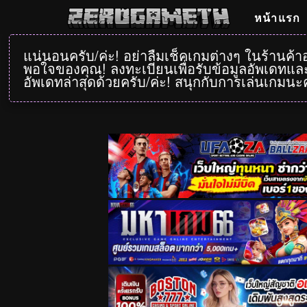
หน้าแรก
แน่นอนครับ/ค่ะ! อย่าลืมเช็คเกมต่างๆ ในร้านค้
พอใจของคุณ! ลงทะเบียนเพื่อรับข้อมูลอัพเดทและ
อัพเดทล่าสุดด้วยครับ/ค่ะ! สนุกกับการเล่นเกมนะค