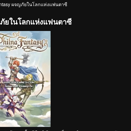
antasy ผจญภัยในโลกแห่งแฟนตาซี
ญภัยในโลกแห่งแฟนตาซี