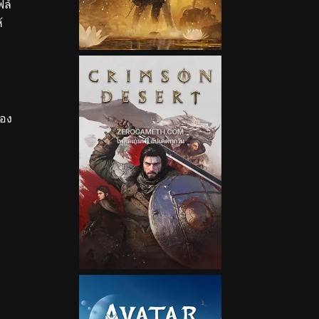
ฟล์
้
ือง