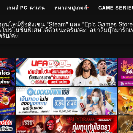
เกมส์ PC น่าเล่น
หมวดหมู่เกมส์
GAME SERIE
าออนไลน์ชื่อดังเช่น "Steam" และ "Epic Games Stor
โปรโมชั่นพิเศษได้ด้วยนะครับ/ค่ะ! อย่าลืมบุ๊กมาร์
รับ/ค่ะ!