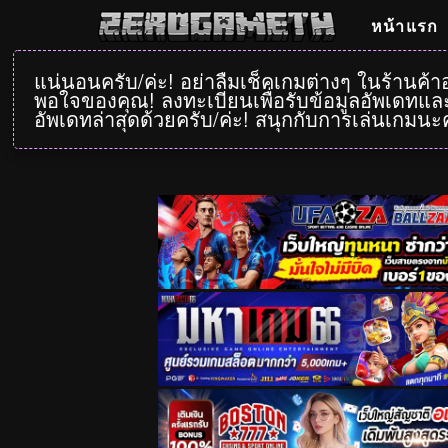
หน้าแรก
แน่นอนครับ/ค่ะ! อย่าลืมเช็คเกมต่างๆ ในร้านค้
พอใจของคุณ! ลงทะเบียนเพื่อรับข้อมูลอัพเดทและ
อัพเดทล่าสุดด้วยครับ/ค่ะ! สนุกกับการเล่นเกมนะค