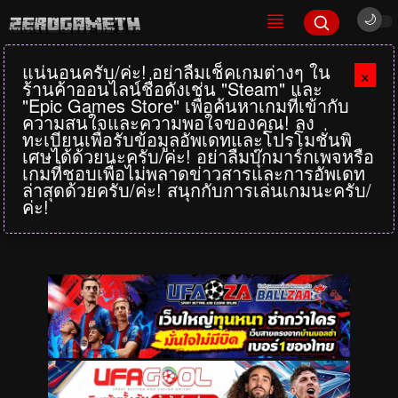
แน่นอนครับ/ค่ะ! อย่าลืมเช็คเกมต่างๆ ใน
×
ร้านค้าออนไลน์ชื่อดังเช่น "Steam" และ
"Epic Games Store" เพื่อค้นหาเกมที่เข้ากับ
ความสนใจและความพอใจของคุณ! ลง
ทะเบียนเพื่อรับข้อมูลอัพเดทและโปรโมชั่นพิ
เศษได้ด้วยนะครับ/ค่ะ! อย่าลืมบุ๊กมาร์กเพจหรือ
เกมที่ชอบเพื่อไม่พลาดข่าวสารและการอัพเดท
ล่าสุดด้วยครับ/ค่ะ! สนุกกับการเล่นเกมนะครับ/
ค่ะ!