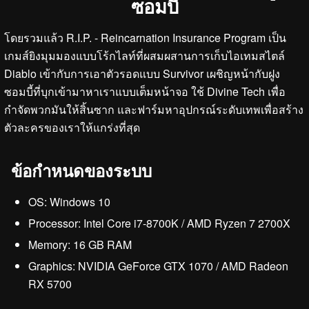
ซอมบี้
โดยรวมแล้ว R.I.P. - Reincarnation Insurance Program เป็น
เกมส์ยิงมุมมองแบบโร้กไลท์ที่ผสมผสานการเก็บไอเทมสไตล์
Diablo เข้ากับการเอาตัวรอดแบบ Survivor เผชิญหน้ากับฝูง
ซอมบี้ที่บุกเข้ามาหาเราแบบเต็มหน้าจอ ใช้ Divine Tech เพื่อ
กำจัดพวกมันให้สิ้นซาก และฟาร์มหาอุปกรณ์ระดับเทพเพื่อสร้าง
ตัวละครของเราให้แกร่งที่สุด
ข้อกำหนดของระบบ
OS: Windows 10
Processor: Intel Core i7-8700K / AMD Ryzen 7 2700X
Memory: 16 GB RAM
Graphics: NVIDIA GeForce GTX 1070 / AMD Radeon
RX 5700