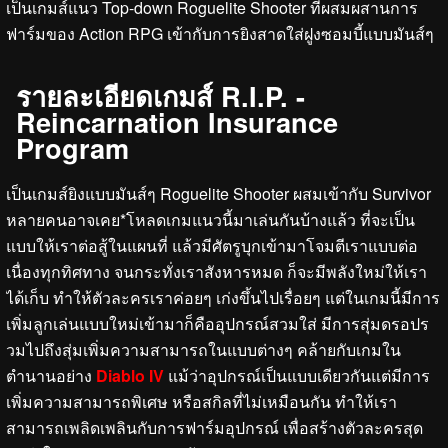
เป็นเกมส์แนว Top-down Roguelite Shooter ที่ผสมผสานการ
ฟาร์มของ Action RPG เข้ากับการยิงสาดใส่ฝูงซอมบี้แบบมันส์ๆ
รายละเอียดเกมส์ R.I.P. -
Reincarnation Insurance
Program
เป็นเกมส์ยิงแบบมันส์ๆ Roguelite Shooter ผสมเข้ากับ Survivor
หลายคนอาจเคย*โหลดเกมแนวนี้มาเล่นกันบ้างแล้ว ที่จะเป็น
แบบให้เราต่อสู้ในแผนที่ แล้วมีศัตรูบุกเข้ามาโจมตีเราแบบต่อ
เนื่องทุกทิศทาง จนกระทั่งเราสังหารหมด ก็จะมีพลังใหม่ให้เรา
ได้เก็บ ทำให้ตัวละครเราค่อยๆ เก่งขึ้นไปเรื่อยๆ แต่ในเกมนี้มีการ
เพิ่มลูกเล่นแบบใหม่เข้ามาก็คืออุปกรณ์สวมใส่ มีการสุ่มดรอปร
วมไปถึงสุ่มเพิ่มความสามารถในแบบต่างๆ คล้ายกับเกมใน
ตำนานอย่าง
Diablo IV
แม้ว่าอุปกรณ์เป็นแบบเดียวกันแต่มีการ
เพิ่มความสามารถพิเศษ หรือสกิลที่ไม่เหมือนกัน ทำให้เรา
สามารถเพลิดเพลินกับการฟาร์มอุปกรณ์ เพื่อสร้างตัวละครสุด