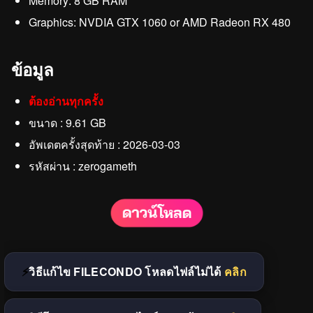
Memory: 8 GB RAM
Graphics: NVDIA GTX 1060 or AMD Radeon RX 480
ข้อมูล
ต้องอ่านทุกครั้ง
ขนาด : 9.61 GB
อัพเดตครั้งสุดท้าย : 2026-03-03
รหัสผ่าน : zerogameth
วิธีแก้ไข FILECONDO โหลดไฟล์ไม่ได้
คลิก