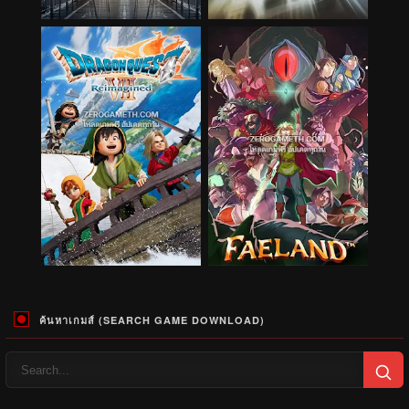
ค้นหาเกมส์ (SEARCH GAME DOWNLOAD)