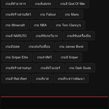
เกมส์ทำอาหาร
เกมส์แต่งรถ
เกมส์ God Of War
เกมส์สร้างสวนสัตว์
เกม Fallout
เกม Mario
เกม Minecraft
เกม NBA
เกม Tom Clancy's
เกมส์ NARUTO
เกมส์ขับรถวิบาก
เกมส์ขับเครื่องบิน
เกมอัปเดต
เกมเล่นกับเพื่อน
เกม James Bond
เกม Sniper Elite
เกมล่าสัตว์
เกมส์ Sniper
เกมส์สร้างสวนสนุก
เกมส์สไนเปอร์
เกม Dark Souls
เกมส์ Red Alert
เกมส์บาส
เกมส์ระหว่างพัฒนา