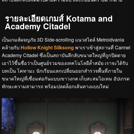
รายละเอียดเกมส์ Kotama and
Academy Citadel
เป็นเกมส์ผจญภัย 3D Side-scrolling แนวสไตล์ Metroidvania
คล้ายกับ
Hollow Knight Silksong
พาเราเข้าสู่สถานที่ Carmel
Academy Citadel ซึ่งเป็นสถาบันลึกลับขนาดใหญ่ที่ถูกปิดตาย
เอาไว้ขึ้นชื่อว่าเป็นศูนย์รวมของเทคโนโลยีล้ำสมัย เราจะได้รับ
บทเป็น โคทามะ นักเรียนแลกเปลี่ยนออกสำรวจพื้นที่ภายใน
ขนาดใหญ่ที่เชื่อมต่อกันแบบเขาวงกต เก็บสะสมไอเทม อัปเกรด
ทักษะความสามารถ พร้อมปลดล็อกเส้นทางแบบใหม่