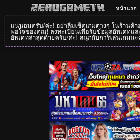
หน้าแรก
แน่นอนครับ/ค่ะ! อย่าลืมเช็คเกมต่างๆ ในร้านค้
พอใจของคุณ! ลงทะเบียนเพื่อรับข้อมูลอัพเดทและ
อัพเดทล่าสุดด้วยครับ/ค่ะ! สนุกกับการเล่นเกมนะค