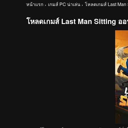
หน้าแรก
เกมส์ PC น่าเล่น
โหลดเกมส์ Last Man S
โหลดเกมส์ Last Man Sitting ออ