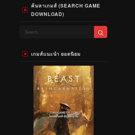
ค้นหาเกมส์ (SEARCH GAME
DOWNLOAD)
เกมส์แนะนำ ยอดนิยม