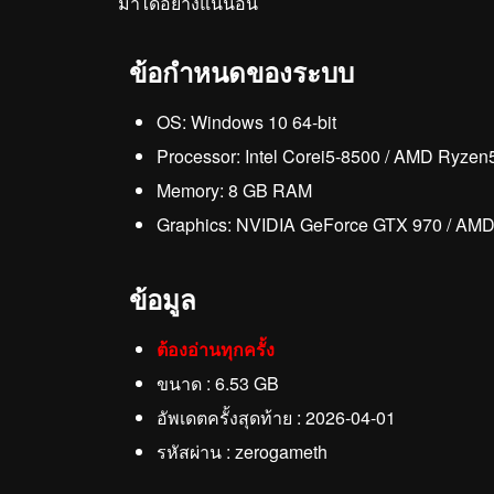
มาได้อย่างแน่นอน
ข้อกำหนดของระบบ
OS: Windows 10 64-bit
Processor: Intel Corei5-8500 / AMD Ryze
Memory: 8 GB RAM
Graphics: NVIDIA GeForce GTX 970 / AM
ข้อมูล
ต้องอ่านทุกครั้ง
ขนาด : 6.53 GB
อัพเดตครั้งสุดท้าย : 2026-04-01
รหัสผ่าน : zerogameth