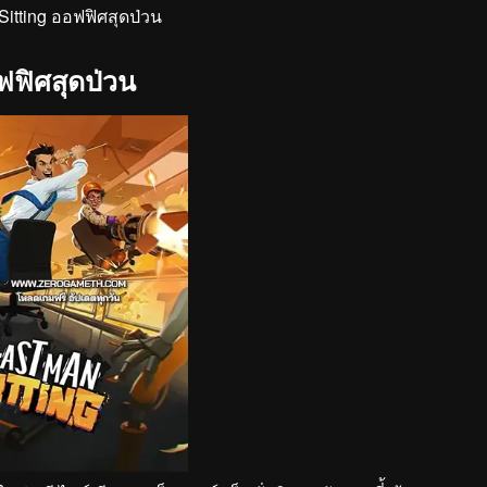
itting ออฟฟิศสุดป่วน
ฟฟิศสุดป่วน