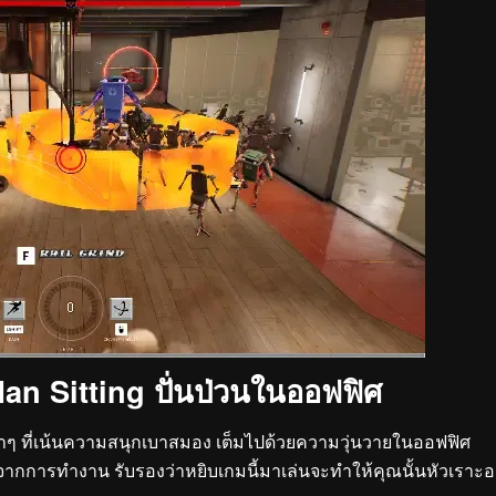
an Sitting ปั่นป่วนในออฟฟิศ
บฮาๆ ที่เน้นความสนุกเบาสมอง เต็มไปด้วยความวุ่นวายในออฟฟิศ
กการทำงาน รับรองว่าหยิบเกมนี้มาเล่นจะทำให้คุณนั้นหัวเราะ