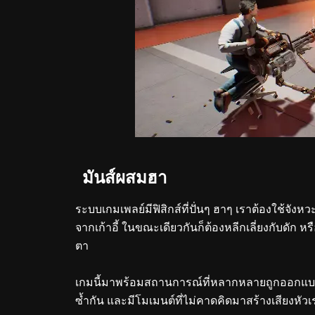
มันส์ผสมฮา
ระบบเกมเพลย์มีฟิสิกส์ที่ปั่นๆ ฮาๆ เราต้องใช้จั
จากเก้าอี้ ในขณะเดียวกันก็ต้องหลีกเลี่ยงกับดัก ห
ตา
เกมนี้มาพร้อมสถานการณ์ที่หลากหลายถูกออกแบบ
ซ้ำกัน และมีโมเมนต์ที่ไม่คาดคิดมาสร้างเสียงหัวเ