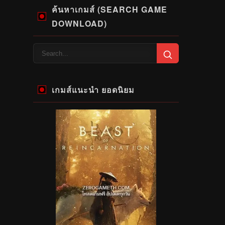
ค้นหาเกมส์ (SEARCH GAME
DOWNLOAD)
เกมส์แนะนำ ยอดนิยม