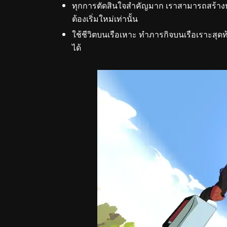
ทุกการตัดสินใจสำคัญมาก เราสามารถสร้างหุ
ต้องเริ่มใหม่เท่านั้น
ใช้ชีวิตบนเรือเหาะ ทำภารกิจบนเรือเราะสุด
ได้