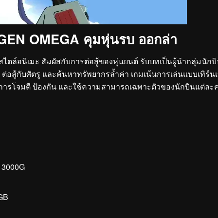
GEN OMEGA คุมหุ่นรบ ออกล่า
อนิเมะ สัมผัสกับการต่อสู้ของหุ่นยนต์ รับบทเป็นผู้นำกลุ่มนักบิน
่อสู้กับศัตรู และค้นหาทรัพยากรล้ำค่า เกมเน้นการเล่นแบบเทิร์น
น ทั้งการโจมตี ป้องกัน และใช้ความสามารถเฉพาะตัวของนักบินแต่ละ
n 3000G
1GB