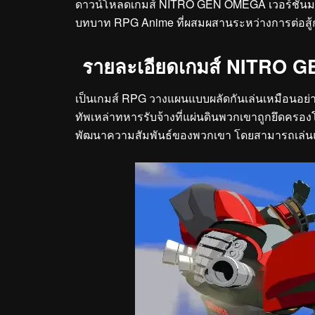
ดาวน์โหลดเกมส์ NITRO GEN OMEGA เวอร์ชั่นมาให
บทบาท RPG Anime ที่ผสมผสานระหว่างการต่อสู้กั
รายละเอียดเกมส์ NITRO
เป็นเกมส์ RPG วางแผนแบบผลัดกันเล่นเหมือนอย
ทัพเหล่าทหารรับจ้างที่แผ่นดินพวกเขาถูกยึดครองโด
พัฒนาความสัมพันธ์ของพวกเขา โดยสามารถเล่นแบบ