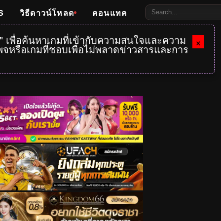
S
วิธีดาวน์โหลด
คอนแทค
e" เพื่อค้นหาเกมที่เข้ากับความสนใจและความ
×
กเพจหรือเกมที่ชอบเพื่อไม่พลาดข่าวสารและการ