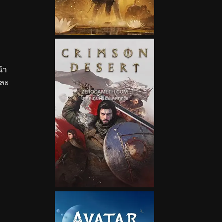
นำ
และ