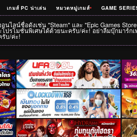
เกมส์ PC น่าเล่น
หมวดหมู่เกมส์
GAME SERIE
าออนไลน์ชื่อดังเช่น "Steam" และ "Epic Games Stor
โปรโมชั่นพิเศษได้ด้วยนะครับ/ค่ะ! อย่าลืมบุ๊กมาร์
รับ/ค่ะ!