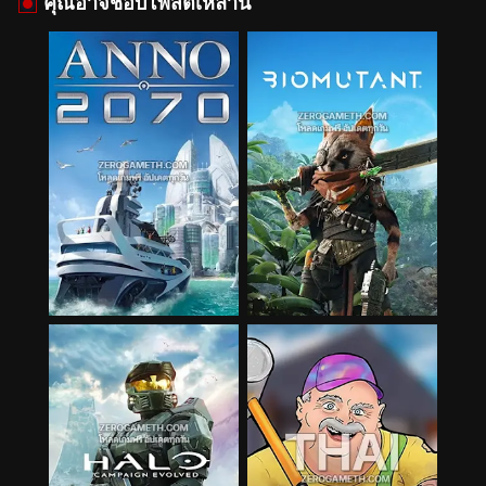
คุณอาจชอบโพสต์เหล่านี้