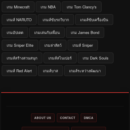
เกม Minecraft
เกม NBA
เกม Tom Clancy's
เกมส์ NARUTO
เกมส์ขับรถวิบาก
เกมส์ขับเครื่องบิน
เกมอัปเดต
เกมเล่นกับเพื่อน
เกม James Bond
เกม Sniper Elite
เกมล่าสัตว์
เกมส์ Sniper
เกมส์สร้างสวนสนุก
เกมส์สไนเปอร์
เกม Dark Souls
เกมส์ Red Alert
เกมส์บาส
เกมส์ระหว่างพัฒนา
ABOUT US
CONTACT
DMCA