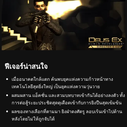
ฟีเจอร์น่าสนใจ
เมื่ออนาคตใกล้แตก ค้นพบยุคแห่งความก้าวหน้าทาง
เทคโนโลยีสุดยิ่งใหญ่ เป็นยุคแห่งความวุ่นวาย
ผสมผสาน แอ็คชั่น และสวมบทบาทเข้ากันได้อย่างลงตัว ทั้ง
การต่อสู้ระยะประชิดสุดดุเดือดเข้ากับการยิงปืนสุดเข้มข้น
ผลของทางเลือกที่ตามมา ยิงฝ่าดงศัตรู ลอบเร้นเข้าไปด้าน
หลังโดยไม่ให้ถูกจับได้