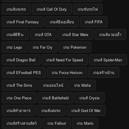
เกมส์แข่งรถ
เกมส์ Call Of Duty
เกมขับรถไฟ
เกมส์ Final Fantasy
เกมส์ยิงเอเลี่ยน
เกมส์ FIFA
เกมส์ผีชีวะ
เกมส์ GTA
เกมส์ Star Wars
เกมส์มวยปล้ำ
เกม Lego
เกม Far Cry
เกม Pokemon
เกมส์ Dragon Ball
เกมส์ Need For Speed
เกมส์ Spider-Man
เกมส์ EFootball PES
เกม Forza Horizon
เกมสร้างบ้าน
เกมส์ The Sims
เกมออนไลน์
เกม Mafia
เกม One Piece
เกมส์ Battlefield
เกมส์ Crysis
เกมส์ทำอาหาร
เกมส์แต่งรถ
เกมส์ God Of War
เกมส์สร้างสวนสัตว์
เกม Fallout
เกม Mario