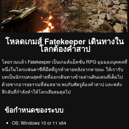
โหลดเกมส์ Fatekeeper เดินทางใน
โลกต้องคำสาป
โดยรวมแล้ว Fatekeeper เป็นเกมส์แอ็คชั่น RPG มุมมองบุคคลที่
หนึ่งในโลกแฟนตาซีที่มืดที่ถูกทำลายหลังจากหายนะ ให้เรารับ
บทเป็นนักรบคนสุดท้ายที่ออกเดินทางข้ามผ่านดินแดนที่เต็มไป
ด้วยซากอารยธรรมที่ล่มสลาย พบกับศัตรูต้องคำสาป และพลัง
ลึกลับที่กำลังทำให้โลกเสียสมดุลไป
ข้อกำหนดของระบบ
OS: Windows 10 or 11 x64