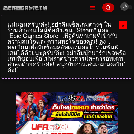
แน่นอนครับ/ค่ะ! อย่าลืมเช็คเกมต่างๆ ใน
×
ร้านค้าออนไลน์ชื่อดังเช่น "Steam" และ
"Epic Games Store" เพื่อค้นหาเกมที่เข้ากับ
ความสนใจและความพอใจของคุณ! ลง
ทะเบียนเพื่อรับข้อมูลอัพเดทและโปรโมชั่นพิ
เศษได้ด้วยนะครับ/ค่ะ! อย่าลืมบุ๊กมาร์กเพจหรือ
เกมที่ชอบเพื่อไม่พลาดข่าวสารและการอัพเดท
ล่าสุดด้วยครับ/ค่ะ! สนุกกับการเล่นเกมนะครับ/
ค่ะ!