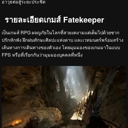
อาวุธต่อสู้ระยะประชิด
รายละเอียดเกมส์ Fatekeeper
เป็นเกมส์ RPG ผจญภัยในโลกที่สวยงดงามแต่เต็มไปด้วยซาก
ปรักหักพัง ฝึกฝนทักษะศิลปะแห่งดาบ และเวทมนตร์พร้อมสร้าง
เส้นทางการเดินทางของตัวเอง โดยมุมมองของเกมมาในแบบ
FPS หรือที่เรียกกันว่ามุมมองบุคคลที่หนึ่ง