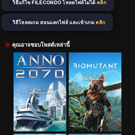
วิธีแก้ไข FILECONDO โหลดไฟล์ไม่ได้
คลิก
วิธีโหลดเกม สอนแตกไฟล์ และเข้าเกม
คลิก
คุณอาจชอบโพสต์เหล่านี้