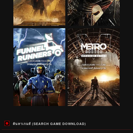
ค้นหาเกมส์ (SEARCH GAME DOWNLOAD)