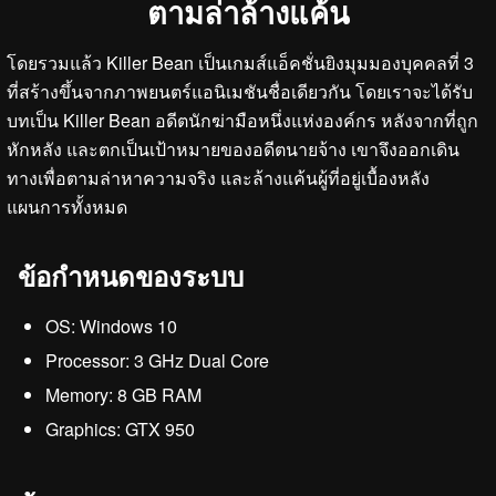
ตามล่าล้างแค้น
โดยรวมแล้ว Killer Bean เป็นเกมส์แอ็คชั่นยิงมุมมองบุคคลที่ 3
ที่สร้างขึ้นจากภาพยนตร์แอนิเมชันชื่อเดียวกัน โดยเราจะได้รับ
บทเป็น Killer Bean อดีตนักฆ่ามือหนึ่งแห่งองค์กร หลังจากที่ถูก
หักหลัง และตกเป็นเป้าหมายของอดีตนายจ้าง เขาจึงออกเดิน
ทางเพื่อตามล่าหาความจริง และล้างแค้นผู้ที่อยู่เบื้องหลัง
แผนการทั้งหมด
ข้อกำหนดของระบบ
OS: Windows 10
Processor: 3 GHz Dual Core
Memory: 8 GB RAM
Graphics: GTX 950