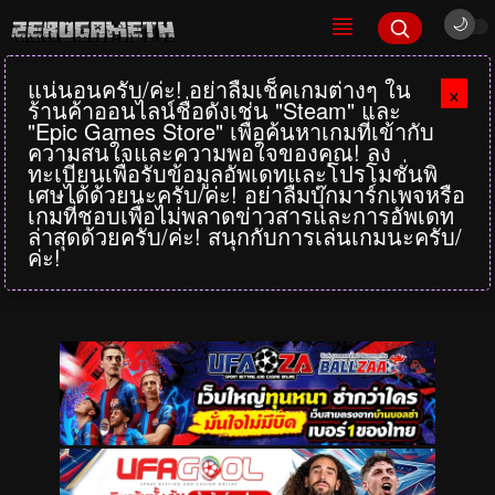
แน่นอนครับ/ค่ะ! อย่าลืมเช็คเกมต่างๆ ใน
×
ร้านค้าออนไลน์ชื่อดังเช่น "Steam" และ
"Epic Games Store" เพื่อค้นหาเกมที่เข้ากับ
ความสนใจและความพอใจของคุณ! ลง
ทะเบียนเพื่อรับข้อมูลอัพเดทและโปรโมชั่นพิ
เศษได้ด้วยนะครับ/ค่ะ! อย่าลืมบุ๊กมาร์กเพจหรือ
เกมที่ชอบเพื่อไม่พลาดข่าวสารและการอัพเดท
ล่าสุดด้วยครับ/ค่ะ! สนุกกับการเล่นเกมนะครับ/
ค่ะ!