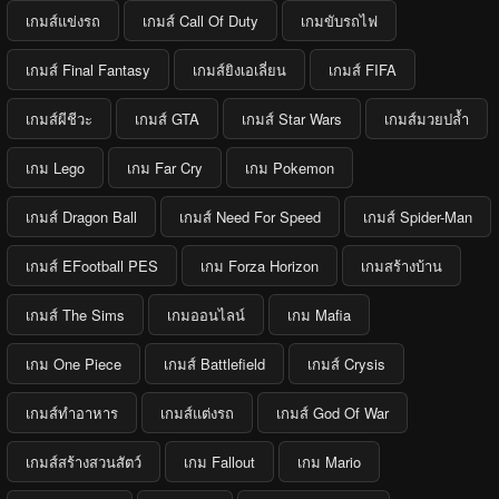
เกมส์แข่งรถ
เกมส์ Call Of Duty
เกมขับรถไฟ
เกมส์ Final Fantasy
เกมส์ยิงเอเลี่ยน
เกมส์ FIFA
เกมส์ผีชีวะ
เกมส์ GTA
เกมส์ Star Wars
เกมส์มวยปล้ำ
เกม Lego
เกม Far Cry
เกม Pokemon
เกมส์ Dragon Ball
เกมส์ Need For Speed
เกมส์ Spider-Man
เกมส์ EFootball PES
เกม Forza Horizon
เกมสร้างบ้าน
เกมส์ The Sims
เกมออนไลน์
เกม Mafia
เกม One Piece
เกมส์ Battlefield
เกมส์ Crysis
เกมส์ทำอาหาร
เกมส์แต่งรถ
เกมส์ God Of War
เกมส์สร้างสวนสัตว์
เกม Fallout
เกม Mario