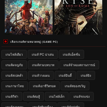
เลือกเกมส์ตามหมวดหมู่ (GAME PC)
เกมไฟล์เดียว
เกมส์ PC น่าเล่น
เกมส์แอ็คชั่น
เกมส์ผจญภัย
เกมส์สวมบทบาท
เกมส์จำลองสถานการณ์
เกมส์สเปคต่ำ
เกมส์วางแผน
เกมส์อินดี้
เกมส์ยิง
เกมภาษาไทย
เกมส์เอาชีวิตรอด
เกมส์สยองขวัญ
เกมส์กีฬา
เกมส์ต่อสู้
เกมไฟล์เล็ก
เกมส์รถแข่ง
เกมส์สงคราม
เกมส์สร้างเมือง
เกมส์ทำฟาร์ม