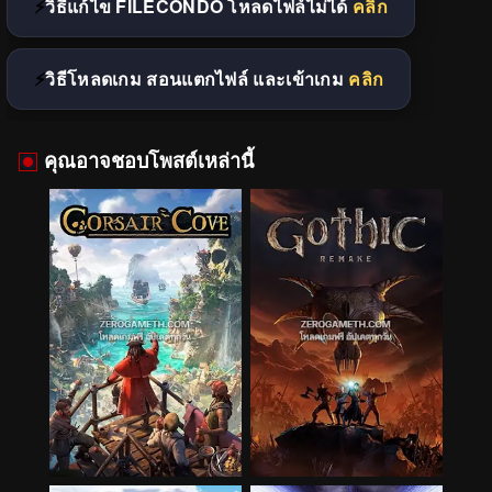
วิธีแก้ไข FILECONDO โหลดไฟล์ไม่ได้
คลิก
วิธีโหลดเกม สอนแตกไฟล์ และเข้าเกม
คลิก
คุณอาจชอบโพสต์เหล่านี้