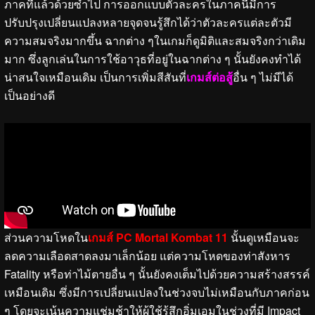
ภาคที่แล้วด้วยซ้ำไป การออกแบบตัวละครในภาคนี้มีการ
ปรับปรุงเปลี่ยนแปลงหลายจุดจนรู้สึกได้ว่าตัวละครแต่ละตัวมี
ความสมจริงมากขึ้น ฉากต่าง ๆในเกมก็ดูมิติและสมจริงกว่าเดิม
มาก ซึ่งลูกเล่นในการใช้อาวุธที่อยู่ในฉากต่าง ๆ นั้นยังคงทำได้
น่าสนใจเหมือนเดิม เป็นการเพิ่มสีสันที่
เกมส์ต่อสู้
อื่น ๆ ไม่มีได้
เป็นอย่างดี
ส่วนความโหดใน
เกมส์ PC Mortal Kombat 11
นั้นดูเหมือนจะ
ลดความเลือดสาดลงมาเล็กน้อย แต่ความโหดของท่าสังหาร
Fatality หรือท่าไม้ตายอื่น ๆ นั้นยังคงเต็มไปด้วยความสร้างสรรค์
เหมือนเดิม ซึ่งมีการเปลี่ยนแปลงในช่วงจบไม่เหมือนกับภาคก่อน
ๆ โดยจะเน้นความแช่มช้าให้ผู้ใช้รู้สึกอิ่มเอมในช่วงที่มี Impact