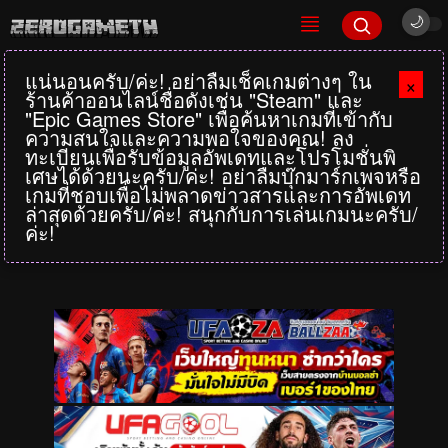
แน่นอนครับ/ค่ะ! อย่าลืมเช็คเกมต่างๆ ใน
×
ร้านค้าออนไลน์ชื่อดังเช่น "Steam" และ
"Epic Games Store" เพื่อค้นหาเกมที่เข้ากับ
ความสนใจและความพอใจของคุณ! ลง
ทะเบียนเพื่อรับข้อมูลอัพเดทและโปรโมชั่นพิ
เศษได้ด้วยนะครับ/ค่ะ! อย่าลืมบุ๊กมาร์กเพจหรือ
เกมที่ชอบเพื่อไม่พลาดข่าวสารและการอัพเดท
ล่าสุดด้วยครับ/ค่ะ! สนุกกับการเล่นเกมนะครับ/
ค่ะ!