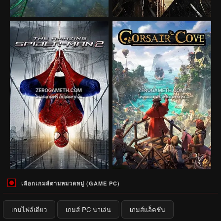
เลือกเกมส์ตามหมวดหมู่ (GAME PC)
เกมไฟล์เดียว
เกมส์ PC น่าเล่น
เกมส์แอ็คชั่น