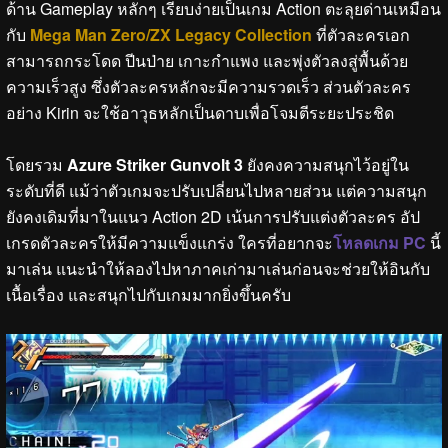
ด้าน Gameplay หลักๆ เรียบง่ายเป็นเกม Action ตะลุยด่านเหมือน
กับ
Mega Man Zero/ZX Legacy Collection
ที่ตัวละครเอก
สามารถกระโดด ปีนป่าย เกาะกำแพง และพุ่งตัวลงสู่พื้นด้วย
ความเร็วสูง ซึ่งตัวละครหลักจะมีความรวดเร็ว ส่วนตัวละคร
อย่าง Kirin จะใช้อาวุธหลักเป็นดาบเพื่อโจมตีระยะประชิด
โดยรวม
Azure Striker Gunvolt 3
ยังคงความสนุกไว้อยู่ใน
ระดับที่ดี แม้ว่าตัวเกมจะปรับเปลี่ยนไปหลายส่วน แต่ความสนุก
ยังคงเดิมที่มาในแนว Action 2D เน้นการปรับแต่งตัวละคร อัป
เกรดตัวละครให้มีความแข็งแกร่ง ใครที่อยากจะ
โหลดเกม PC
นี้
มาเล่น แนะนำให้ลองไปหาภาคเก่ามาเล่นก่อนจะช่วยให้อินกับ
เนื้อเรื่อง และสนุกไปกับเกมมากยิ่งขึ้นครับ