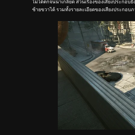
ไม่ได้ตกจนน่าเกลียด ส่วนเรื่องของเสียงประกอบ
ซ้ายขวาได้ รวมทั้งรายละเอียดของเสียงประกอ