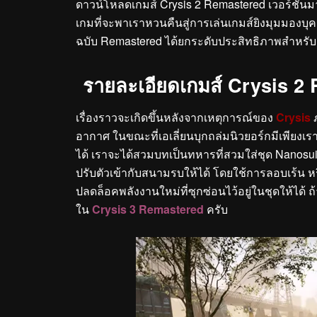
ดาวน์โหลดเกมส์ Crysis 2 Remastered เวอร์ชั่นมา
เกมที่จะพาเราหวนคืนสู่การเล่นเกมส์ยิงมุมมองบุค
ฉบับ
Remastered ได้ยกระดับประสิทธิภาพสำหรับฮ
รายละเอียดเกมส์ Crysis 2
เรื่องราวจะเกิดขึ้นหลังจากเหตุการณ์ของ
Crysis
ภ
อากาศ ในขณะที่เอเลี่ยนบุกถล่มนิวยอร์กมีเพียงเร
ได้ เราจะได้สวมบทเป็นทหารที่สวมใส่ชุด Nanosuit 2
ปรับตัวเข้ากับสนามรบให้ได้ โดยใช้การลอบเร้น ห
ปลดล็อคพลังงานใหม่ที่ซุกซ่อนไว้อยู่ในชุดให้ได้ 
ใน
Crysis 3 Remastered
ครับ