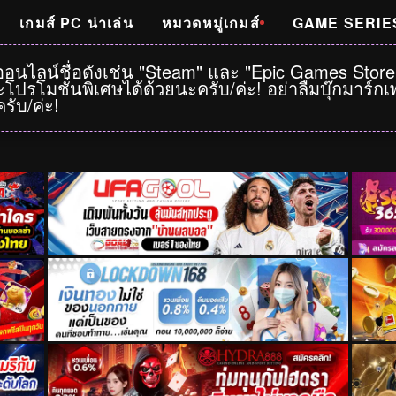
เกมส์ PC น่าเล่น
หมวดหมู่เกมส์
GAME SERIE
าออนไลน์ชื่อดังเช่น "Steam" และ "Epic Games Stor
โปรโมชั่นพิเศษได้ด้วยนะครับ/ค่ะ! อย่าลืมบุ๊กมาร์
รับ/ค่ะ!