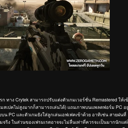
ก ทาง Crytek สามารถปรับแต่งตัวเกมเวอร์ชั่น Remastered ให้เข
ีคอมสเปคไม่สูงมากก็สามารถเล่นได้) แถมภาพบนแพลตฟอร์ม PC อยู
 PC และตัวเกมยังใส่ลูกเล่นเอฟเฟคเข้าด้วย อาทิเช่น สายฝนที่
มจริง ในส่วนของเฟรมเรตอาจจะไม่ลื่นเท่าที่ควรจะเป็นมากนักแต่ก