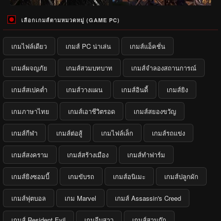
เลือกเกมส์ตามหมวดหมู่ (GAME PC)
เกมไฟล์เดียว
เกมส์ PC น่าเล่น
เกมส์แอ็คชั่น
เกมส์ผจญภัย
เกมส์สวมบทบาท
เกมส์จำลองสถานการณ์
เกมส์สเปคต่ำ
เกมส์วางแผน
เกมส์อินดี้
เกมส์ยิง
เกมภาษาไทย
เกมส์เอาชีวิตรอด
เกมส์สยองขวัญ
เกมส์กีฬา
เกมส์ต่อสู้
เกมไฟล์เล็ก
เกมส์รถแข่ง
เกมส์สงคราม
เกมส์สร้างเมือง
เกมส์ทำฟาร์ม
เกมส์ยิงซอมบี้
เกมขับรถ
เกมส์อนิเมะ
เกมส์ปลูกผัก
เกมส์ฟุตบอล
เกม Marvel
เกมส์ Assassin's Creed
เกมส์ Resident Evil
เกมจีบสาว
เกมส์สามก๊ก