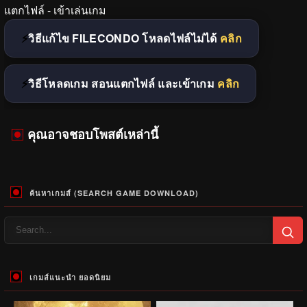
แตกไฟล์ - เข้าเล่นเกม
วิธีแก้ไข FILECONDO โหลดไฟล์ไม่ได้
คลิก
วิธีโหลดเกม สอนแตกไฟล์ และเข้าเกม
คลิก
คุณอาจชอบโพสต์เหล่านี้
ค้นหาเกมส์ (SEARCH GAME DOWNLOAD)
เกมส์แนะนำ ยอดนิยม