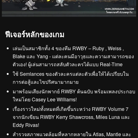
ฟีเจอร์หลักของเกม
เล่นเป็นสมาชิกทั้ง 4 ของทีม RWBY – Ruby , Weiss ,
Blake และ Yang - แต่ละคนมีอาวุธและความสามารถของ
ตัวเอง! ผู้เล่นสามารถสลับตัวละครได้แบบ Real-Time
ใช้ Semlances ของตัวละครแต่ละตัวเพื่อให้ได้เปรียบใน
การต่อสู้และไขปริศนามากมาย
มาพร้อมเสียงนักพากย์ RWBY ต้นฉบับ พร้อมเพลงประกอบ
ใหม่โดย Casey Lee Williams!
เรื่องราวใหม่ทั้งหมดที่เกิดขึ้นระหว่าง RWBY Volume 7
จากนักเขียน RWBY Kerry Shawcross, Miles Luna และ
Eddy Rivas!
สำรวจสภาพแวดล้อมที่หลากหลายใน Atlas, Mantle และ