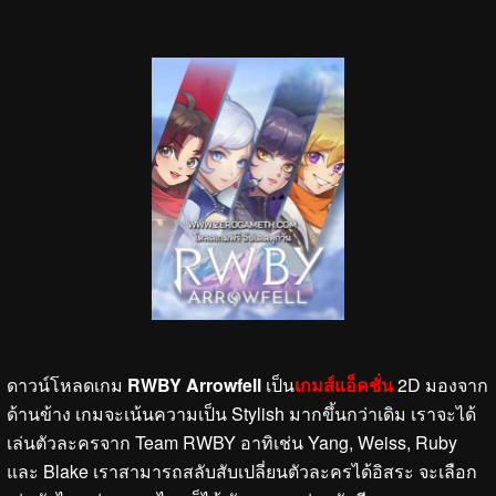
ดาวน์โหลดเกม
RWBY Arrowfell
เป็น
เกมส์แอ็คชั่น
2D มองจาก
ด้านข้าง เกมจะเน้นความเป็น Stylish มากขึ้นกว่าเดิม เราจะได้
เล่นตัวละครจาก Team RWBY อาทิเช่น Yang, Weiss, Ruby
และ Blake เราสามารถสลับสับเปลี่ยนตัวละครได้อิสระ จะเลือก