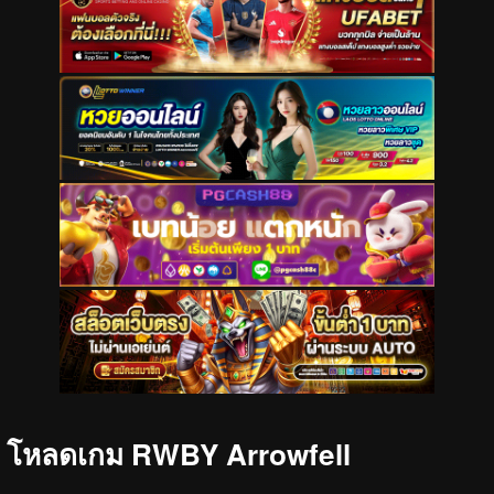
โหลดเกม RWBY Arrowfell