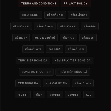
TERMS AND CONDITIONS
PRIVACY POLICY
HILO-88.NET
สล็อตเว็บตรง
สล็อตเว็บตรง
สล็อตเว็บตรง
สล็อตเว็บตรง
สล็อตเว็บตรง
สล็อต444
สล็อต777
แทงบอลออนไลน์
สล็อต777
สล็อต888
สล็อตเว็บตรง
สล็อต888
สล็อตเว็บตรง
TRUC TIEP BONG DA
XEM TRUC TIEP BONG DA
BONG DA TRUC TIEP
TRỰC TIẾP BÓNG ĐÁ
XEM BÓNG ĐÁ
NHÀ CÁI UY TÍN
สล็อตเว็บตรง
789BET
สล็อต
789BET
789BET
KJC