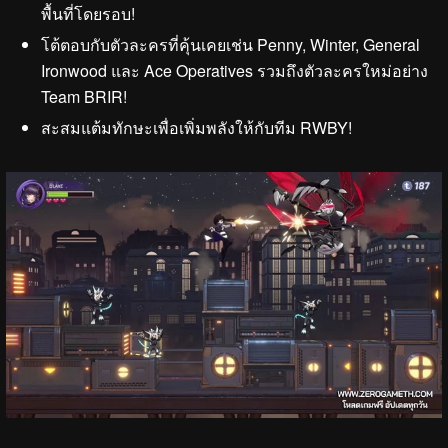
พื้นที่โดยรอบ!
โต้ตอบกับตัวละครที่คุ้นเคยเช่น Penny, Winter, General
Ironwood และ Ace Operatives รวมถึงตัวละครใหม่อย่าง
Team BRIR!
สะสมแต้มทักษะเพื่อเพิ่มพลังให้กับทีม RWBY!