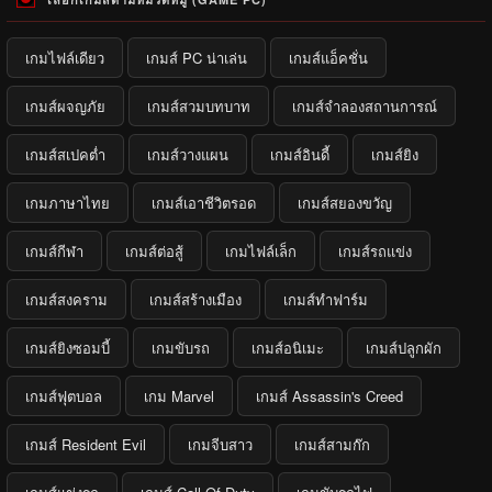
เกมไฟล์เดียว
เกมส์ PC น่าเล่น
เกมส์แอ็คชั่น
เกมส์ผจญภัย
เกมส์สวมบทบาท
เกมส์จำลองสถานการณ์
เกมส์สเปคต่ำ
เกมส์วางแผน
เกมส์อินดี้
เกมส์ยิง
เกมภาษาไทย
เกมส์เอาชีวิตรอด
เกมส์สยองขวัญ
เกมส์กีฬา
เกมส์ต่อสู้
เกมไฟล์เล็ก
เกมส์รถแข่ง
เกมส์สงคราม
เกมส์สร้างเมือง
เกมส์ทำฟาร์ม
เกมส์ยิงซอมบี้
เกมขับรถ
เกมส์อนิเมะ
เกมส์ปลูกผัก
เกมส์ฟุตบอล
เกม Marvel
เกมส์ Assassin's Creed
เกมส์ Resident Evil
เกมจีบสาว
เกมส์สามก๊ก