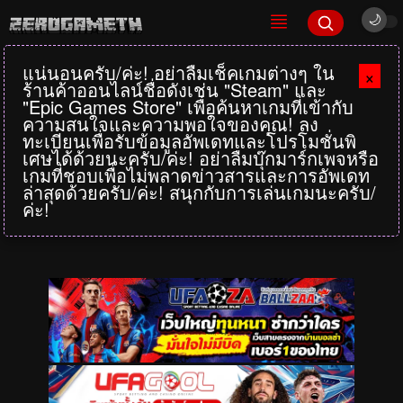
แน่นอนครับ/ค่ะ! อย่าลืมเช็คเกมต่างๆ ใน
×
ร้านค้าออนไลน์ชื่อดังเช่น "Steam" และ
"Epic Games Store" เพื่อค้นหาเกมที่เข้ากับ
ความสนใจและความพอใจของคุณ! ลง
ทะเบียนเพื่อรับข้อมูลอัพเดทและโปรโมชั่นพิ
เศษได้ด้วยนะครับ/ค่ะ! อย่าลืมบุ๊กมาร์กเพจหรือ
เกมที่ชอบเพื่อไม่พลาดข่าวสารและการอัพเดท
ล่าสุดด้วยครับ/ค่ะ! สนุกกับการเล่นเกมนะครับ/
ค่ะ!