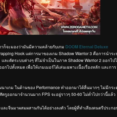
นตาก็จะมองว่ามันมีความคล้ายกับเกม
DOOM Eternal Deluxe
 Grapping Hook แต่การมาของเกม Shadow Warrior 3 คือการนำระ
ดิม และตัดระบบต่างๆ ที่ไม่จำเป็นในภาค Shadow Warrior 2 ออกไปไ
กไปทั้งหมด เพื่อให้เกมเมอร์ได้เล่นเฉพาะเนื้อเรื่องหลัก และการ
ฒนาเกม ในด้านของ Performance ทำออกมาได้ลื่นมากๆ ไม่มีกระต
ศัตรูออกมาจำนวนมาก FPS จะอยู่ราวๆ 50-60 ไม่ต่ำไปกว่านี้แล้ว
 และจีนมาผสมผสานกันได้อย่างลงตัว โดยผู้ที่ทำเสียงดนตรีประกอ