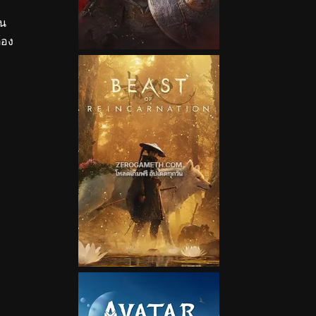
าน
้อง