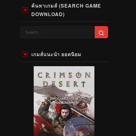
ค้นหาเกมส์ (SEARCH GAME
DOWNLOAD)
เกมส์แนะนำ ยอดนิยม