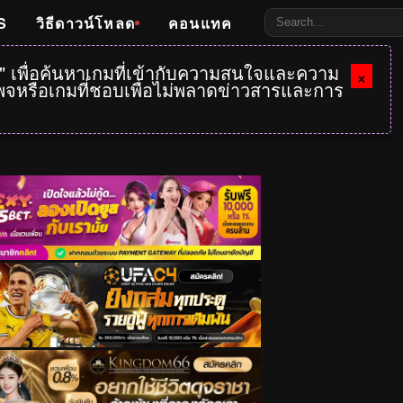
S
วิธีดาวน์โหลด
คอนแทค
e" เพื่อค้นหาเกมที่เข้ากับความสนใจและความ
×
กเพจหรือเกมที่ชอบเพื่อไม่พลาดข่าวสารและการ