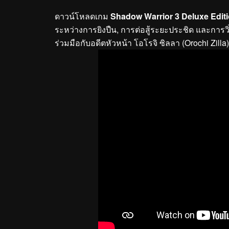
ดาวน์โหลดเกม
Shadow Warrior 3 Deluxe Edit
ระหว่างการยิงปืน, การต่อสู้ระยะประชิด และการวิ่
ร่วมมือกับอดีตหัวหน้า โอโรจิ ซิลลา (Orochi Zill