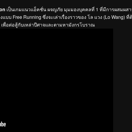
ion
เป็นเกมแนวแอ็คชั่น ผจญภัย มุมมองบุคคลที่ 1 ที่มีการผสมผส
งแบบ Free Running ซึ่งจะเล่าเรื่องราวของ โล แวง (Lo Wang) ที่ต
a) เพื่อต่อสู้กับเหล่าปีศาจและตามหามังกรโบราณ