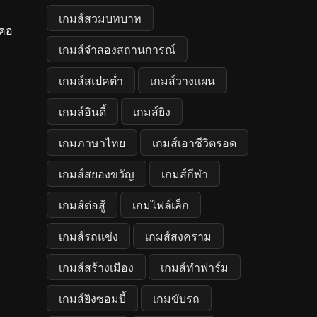
เกมส์สวมบทบาท
่คอ
เกมส์จำลองสถานการณ์
เกมส์สเปคต่ำ
เกมส์วางแผน
เกมส์อินดี้
เกมส์ยิง
เกมภาษาไทย
เกมส์เอาชีวิตรอด
เกมส์สยองขวัญ
เกมส์กีฬา
เกมส์ต่อสู้
เกมไฟล์เล็ก
เกมส์รถแข่ง
เกมส์สงคราม
เกมส์สร้างเมือง
เกมส์ทำฟาร์ม
เกมส์ยิงซอมบี้
เกมขับรถ