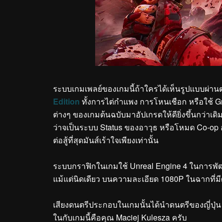
ระบบเกมเพลย์ของเกมนี้ถ้าใครได้เห็นรูปแบบผ่า
Edition
ทั้งการไต่กำแพง การโหนเชือก หรือใช้
ต่างๆ ของเกมต้นฉบับมาอัปเกรดให้ดียิ่งขึ้นกว่าเ
ว่าจเป็นระบบ Status ของอาวุธ หรือโหมด Co-op ออ
ต่อสู้ที่สุดมันส์เร้าใจเพียงเท่านั้น
ระบบกราฟิกในเกมใช้ Unreal Engine 4 ในการพั
แม้แต่นิดเดียว บนความละเอียด 1080P ในฉากที่มี
เสียงดนตรีประกอบในเกมนั้นได้นำดนตรีของญี่ปุ่น
ในกับเกมนี้คือคุณ Maciej Kulesza ครับ