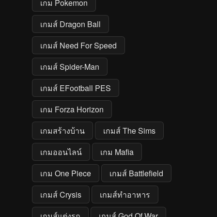
เกม Pokemon
เกมส์ Dragon Ball
เกมส์ Need For Speed
เกมส์ Spider-Man
เกมส์ EFootball PES
เกม Forza Horizon
เกมสร้างบ้าน
เกมส์ The Sims
เกมออนไลน์
เกม Mafia
เกม One Piece
เกมส์ Battlefield
เกมส์ Crysis
เกมส์ทำอาหาร
เกมส์แต่งรถ
เกมส์ God Of War