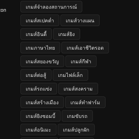
เกมส์จำลองสถานการณ์
zon
เกมส์สเปคต่ำ
เกมส์วางแผน
เกมส์อินดี้
เกมส์ยิง
เกมภาษาไทย
เกมส์เอาชีวิตรอด
เกมส์สยองขวัญ
เกมส์กีฬา
เกมส์ต่อสู้
เกมไฟล์เล็ก
เกมส์รถแข่ง
เกมส์สงคราม
เกมส์สร้างเมือง
เกมส์ทำฟาร์ม
เกมส์ยิงซอมบี้
เกมขับรถ
เกมส์อนิเมะ
เกมส์ปลูกผัก