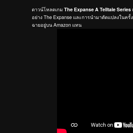
ดาวน์โหลดเกม
The Expanse A Telltale Series
อย่าง The Expanse และการนำมาดัดแปลงในครั้งนี้ไม
ฉายอยู่บน Amazon แทน