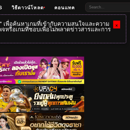
S
วิธีดาวน์โหลด
คอนแทค
e" เพื่อค้นหาเกมที่เข้ากับความสนใจและความ
×
กเพจหรือเกมที่ชอบเพื่อไม่พลาดข่าวสารและการ