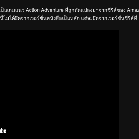
เป็นเกมแนว Action Adventure ที่ถูกดัดแปลงมาจากซีรีส์ของ Ama
ได้ยึดจากเวอร์ชั่นหนังสือเป็นหลัก แต่จะยึดจากเวอร์ชั่นซีรีส์ที่