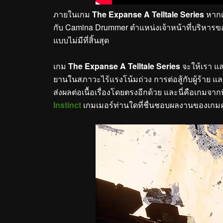
ภายในเกม
The Expanse A Telltale Series
หากเ
กับ Camina Drummer ตำแหน่งเจ้าหน้าที่บริหารข
แบบไม่มีที่สิ้นสุด
เกม
The Expanse A Telltale Series
จะให้เรา แล
ยานในสภาวะไร้แรงโน้มถ่วง การต่อสู้กับผู้ร้าย
ส่งผลต่อเนื้อเรื่องโดยตรงอีกด้วย และนี่คือเกมจากที
Instinct
เกมเมอร์ท่านใดที่ชื่นชอบผลงานของเกมค