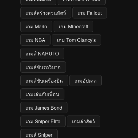
เกมส์สร้างสวนสัตว์
เกม Fallout
เกม Mario
เกม Minecraft
เกม NBA
เกม Tom Clancy's
เกมส์ NARUTO
เกมส์ขับรถวิบาก
เกมส์ขับเครื่องบิน
เกมอัปเดต
เกมเล่นกับเพื่อน
เกม James Bond
เกม Sniper Elite
เกมล่าสัตว์
เกมส์ Sniper