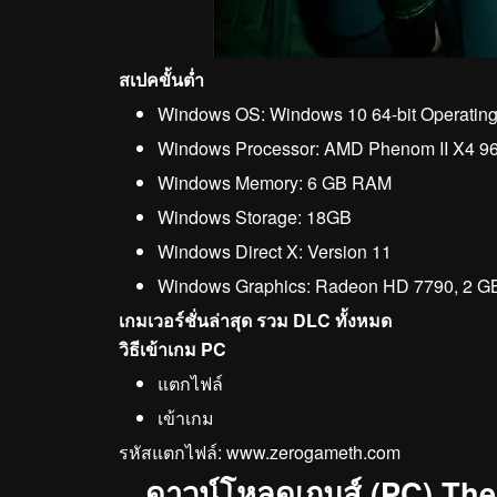
สเปคขั้นต่ำ
Windows OS: Windows 10 64-bit Operating 
Windows Processor: AMD Phenom II X4 965,
Windows Memory: 6 GB RAM
Windows Storage: 18GB
Windows Direct X: Version 11
Windows Graphics: Radeon HD 7790, 2 GB
เกมเวอร์ชั่นล่าสุด รวม DLC ทั้งหมด
วิธีเข้าเกม PC
แตกไฟล์
เข้าเกม
รหัสแตกไฟล์: www.zerogameth.com
ดาวน์โหลดเกมส์ (PC) The