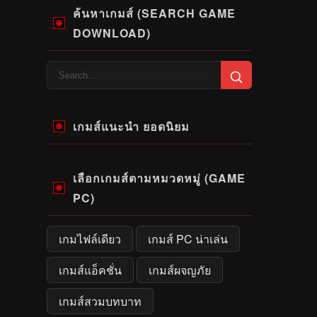
ค้นหาเกมส์ (SEARCH GAME
DOWNLOAD)
เกมส์แนะนำ ยอดนิยม
เลือกเกมส์ตามหมวดหมู่ (GAME
PC)
เกมไฟล์เดียว
เกมส์ PC น่าเล่น
เกมส์แอ็คชั่น
เกมส์ผจญภัย
เกมส์สวมบทบาท