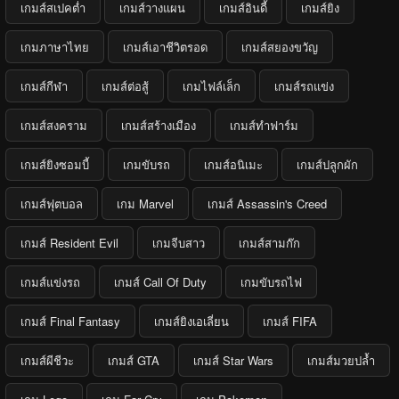
เกมส์สเปคต่ำ
เกมส์วางแผน
เกมส์อินดี้
เกมส์ยิง
เกมภาษาไทย
เกมส์เอาชีวิตรอด
เกมส์สยองขวัญ
เกมส์กีฬา
เกมส์ต่อสู้
เกมไฟล์เล็ก
เกมส์รถแข่ง
เกมส์สงคราม
เกมส์สร้างเมือง
เกมส์ทำฟาร์ม
เกมส์ยิงซอมบี้
เกมขับรถ
เกมส์อนิเมะ
เกมส์ปลูกผัก
เกมส์ฟุตบอล
เกม Marvel
เกมส์ Assassin's Creed
เกมส์ Resident Evil
เกมจีบสาว
เกมส์สามก๊ก
เกมส์แข่งรถ
เกมส์ Call Of Duty
เกมขับรถไฟ
เกมส์ Final Fantasy
เกมส์ยิงเอเลี่ยน
เกมส์ FIFA
เกมส์ผีชีวะ
เกมส์ GTA
เกมส์ Star Wars
เกมส์มวยปล้ำ