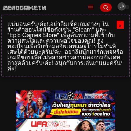
แน่นอนครับ/ค่ะ! อย่าลืมเช็คเกมต่างๆ ใน
×
ร้านค้าออนไลน์ชื่อดังเช่น "Steam" และ
"Epic Games Store" เพื่อค้นหาเกมที่เข้ากับ
ความสนใจและความพอใจของคุณ! ลง
ทะเบียนเพื่อรับข้อมูลอัพเดทและโปรโมชั่นพิ
เศษได้ด้วยนะครับ/ค่ะ! อย่าลืมบุ๊กมาร์กเพจหรือ
เกมที่ชอบเพื่อไม่พลาดข่าวสารและการอัพเดท
ล่าสุดด้วยครับ/ค่ะ! สนุกกับการเล่นเกมนะครับ/
ค่ะ!