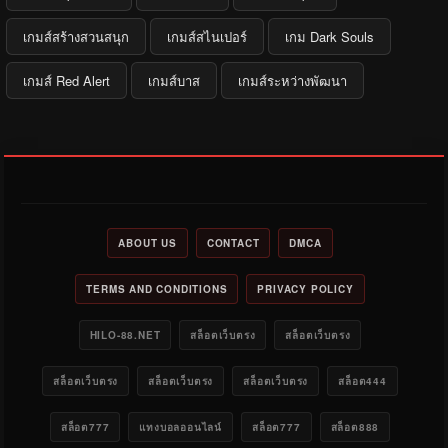
เกมส์สร้างสวนสนุก
เกมส์สไนเปอร์
เกม Dark Souls
เกมส์ Red Alert
เกมส์บาส
เกมส์ระหว่างพัฒนา
ABOUT US
CONTACT
DMCA
TERMS AND CONDITIONS
PRIVACY POLICY
HILO-88.NET
สล็อตเว็บตรง
สล็อตเว็บตรง
สล็อตเว็บตรง
สล็อตเว็บตรง
สล็อตเว็บตรง
สล็อต444
สล็อต777
แทงบอลออนไลน์
สล็อต777
สล็อต888