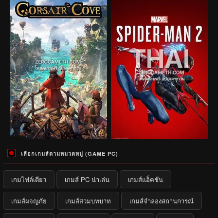
เลือกเกมส์ตามหมวดหมู่ (GAME PC)
เกมไฟล์เดียว
เกมส์ PC น่าเล่น
เกมส์แอ็คชั่น
เกมส์ผจญภัย
เกมส์สวมบทบาท
เกมส์จำลองสถานการณ์