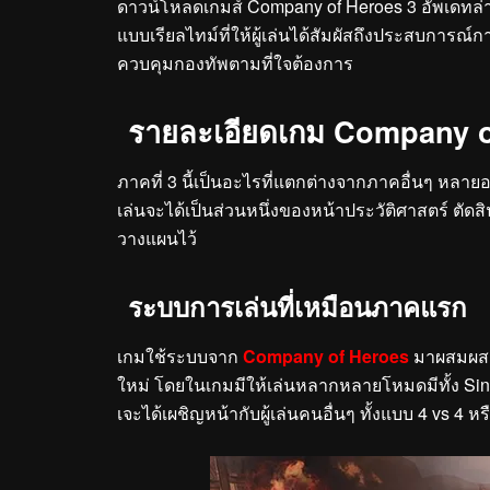
ดาวน์โหลดเกมส์ Company of Heroes 3 อัพเดทล่า
แบบเรียลไทม์ที่ให้ผู้เล่นได้สัมผัสถึงประสบการณ์ก
ควบคุมกองทัพตามที่ใจต้องการ
รายละเอียดเกม Company o
ภาคที่ 3 นี้เป็นอะไรที่แตกต่างจากภาคอื่นๆ หลายอย่
เล่นจะได้เป็นส่วนหนึ่งของหน้าประวัติศาสตร์ ตัดส
วางแผนไว้
ระบบการเล่นที่เหมือนภาคแรก
เกมใช้ระบบจาก
Company of Heroes
มาผสมผสานเ
ใหม่ โดยในเกมมีให้เล่นหลากหลายโหมดมีทั้ง Si
เจะได้เผชิญหน้ากับผู้เล่นคนอื่นๆ ทั้งแบบ 4 vs 4 ห