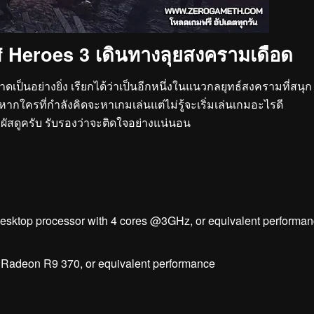
 Heroes 3 เดินทางลุยสงครามเดือด
ดเป็นอย่างยิ่ง เรียกได้ว่าเป็นอีกหนึ่งในแนวกลยุทธ์สงครามที่สนุก
 หากใครที่กำลังคิดจะหาเกมเล่นแต่ไม่รู้จะเริ่มเล่นเกมอะไรดี
ัสดูครับ รับรองว่าจะติดใจอย่างแน่นอน
desktop processor with 4 cores @3GHz, or equivalent performa
Radeon R9 370, or equivalent performance