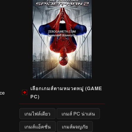
เลือกเกมส์ตามหมวดหมู่ (GAME
nce
PC)
เกมไฟล์เดียว
เกมส์ PC น่าเล่น
เกมส์แอ็คชั่น
เกมส์ผจญภัย