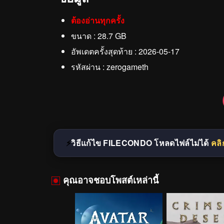
ต้องอ่านทุกครั้ง
ขนาด : 28.7 GB
อัพเดตครั้งสุดท้าย : 2026-05-17
รหัสผ่าน : zerogameth
วิธีแก้ไข FILECONDO โหลดไฟล์ไม่ได้
คลิ
คุณอาจชอบโพสต์เหล่านี้