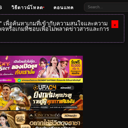
S
วิธีดาวน์โหลด
คอนแทค
e" เพื่อค้นหาเกมที่เข้ากับความสนใจและความ
×
กเพจหรือเกมที่ชอบเพื่อไม่พลาดข่าวสารและการ