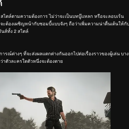
้
้ 2 สไตล์ตามความต้องการ ไม่ว่าจะเป็นบทบู๊แหลก หรือจะลอบเร้น
จะต้องเผชิญหน้ากับซอมบี้แบบจังๆ ถือว่าเพิ่มความน่าตื่นเต้นให้กั
ส์ทั้ง 2 สไตล์
ารณ์ต่างๆ ที่จะส่งผลแตกต่างกันออกไปต่อเรื่องราวของผู้เล่น บาง
ว่าตัวละครใดตัวหนึ่งจะต้องตาย