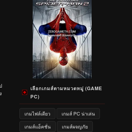
ป
เลือกเกมส์ตามหมวดหมู่ (GAME
ง
PC)
เกมไฟล์เดียว
เกมส์ PC น่าเล่น
เกมส์แอ็คชั่น
เกมส์ผจญภัย