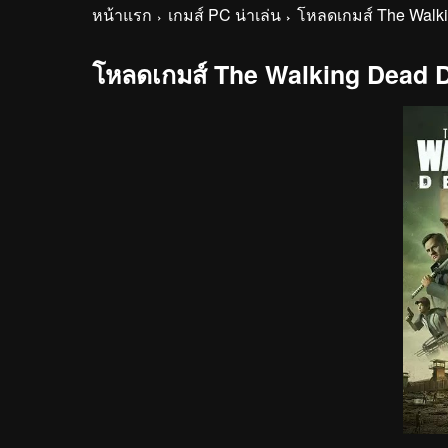
หน้าแรก
เกมส์ PC น่าเล่น
โหลดเกมส์ The Walki
โหลดเกมส์ The Walking Dead De