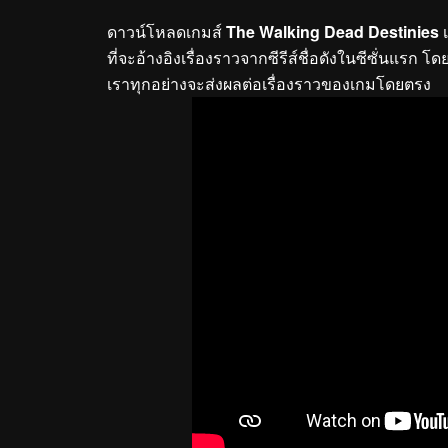
ดาวน์โหลดเกมส์
The Walking Dead Destinies
เ
ที่จะอ้างอิงเรื่องราวจากซีรีส์ชื่อดังในซีซั่นแรก 
เราทุกอย่างจะส่งผลต่อเรื่องราวของเกมโดยตรง