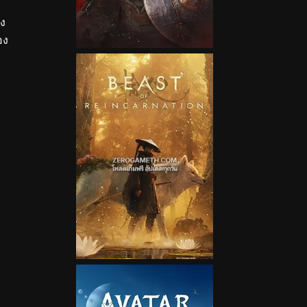
อง
อง