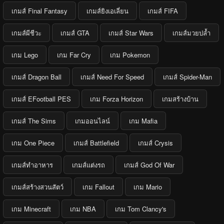
เกมส์ Final Fantasy
เกมส์ยิงเอเลี่ยน
เกมส์ FIFA
เกมส์ผีชีวะ
เกมส์ GTA
เกมส์ Star Wars
เกมส์มวยปล้ำ
เกม Lego
เกม Far Cry
เกม Pokemon
เกมส์ Dragon Ball
เกมส์ Need For Speed
เกมส์ Spider-Man
เกมส์ EFootball PES
เกม Forza Horizon
เกมสร้างบ้าน
เกมส์ The Sims
เกมออนไลน์
เกม Mafia
เกม One Piece
เกมส์ Battlefield
เกมส์ Crysis
เกมส์ทำอาหาร
เกมส์แต่งรถ
เกมส์ God Of War
เกมส์สร้างสวนสัตว์
เกม Fallout
เกม Mario
เกม Minecraft
เกม NBA
เกม Tom Clancy's