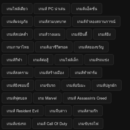
เกมไฟล์เดียว
เกมส์ PC น่าเล่น
เกมส์แอ็คชั่น
เกมส์ผจญภัย
เกมส์สวมบทบาท
เกมส์จำลองสถานการณ์
เกมส์สเปคต่ำ
เกมส์วางแผน
เกมส์อินดี้
เกมส์ยิง
เกมภาษาไทย
เกมส์เอาชีวิตรอด
เกมส์สยองขวัญ
เกมส์กีฬา
เกมส์ต่อสู้
เกมไฟล์เล็ก
เกมส์รถแข่ง
เกมส์สงคราม
เกมส์สร้างเมือง
เกมส์ทำฟาร์ม
เกมส์ยิงซอมบี้
เกมขับรถ
เกมส์อนิเมะ
เกมส์ปลูกผัก
เกมส์ฟุตบอล
เกม Marvel
เกมส์ Assassin's Creed
เกมส์ Resident Evil
เกมจีบสาว
เกมส์สามก๊ก
เกมส์แข่งรถ
เกมส์ Call Of Duty
เกมขับรถไฟ