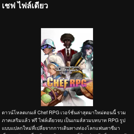
เชฟ ไฟล์เดียว
ดาวน์โหลดเกมส์ Chef RPG เวอร์ชั่นล่าสุดมาใหม่ตอนนี้ รวม
ภาคเสริมแล้ว ฟรี ไฟล์เดียวจบ เป็นเกมส์สวมบทบาท RPG รูป
แบบแปลกใหม่ที่เปลี่ยจากการเดินทางท่องโลกแฟนตาซีมา