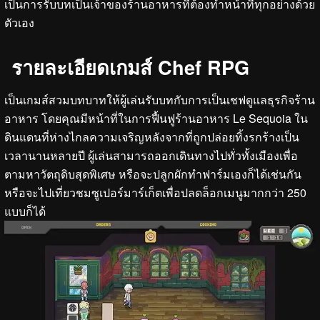
เป็นการรับบทเป็นเจ้าของร้านอาหารที่ต้องทำหน้าที่ทุกอย่างด้วย
ตัวเอง
รายละเอียดเกมส์ Chef RPG
เป็นเกมส์สวมบทบาทให้ผู้เล่นรับบทกับการเป็นเชฟดูแลธุรกิจร้าน
อาหาร โดยคุณมีหน้าที่ในการฟื้นฟูร้านอาหาร Le Sequoia ใน
ดินแดนที่ห่างไกลความเจริญหลังจากที่ถูกปล่อยทิ้งรกร้างเป็น
เวลานานหลายปี ผู้เล่นสามารถออกเดินทางไปทั่วทั้งเมืองเพื่อ
ตามหาวัตถุดิบสุดพิเศษ หรือจะปลูกผักทำฟาร์มเองก็ได้เช่นกัน
หรือจะไปเที่ยวชมซูเปอร์มาร์เก็ตเพื่อปลดล็อกเมนูมากกว่า 250
แบบก็ได้