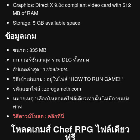
Graphics: Direct X 9.0c compliant video card with 512
MB of RAM
Storage: 5 GB available space
ข้อมูลเกม
ขนาด : 835 MB
เกมเวอร์ชั่นล่าสุด รวม DLC ทั้งหมด
อัปเดตล่าสุด : 17/09/2024
วิธีเข้าเล่นเกม : อยู่ในไฟล์ "HOW TO RUN GAME!!"
รหัสแยกไฟล์ : zerogameth.com
หมายเหตุ : เลือกโหลดแค่ไฟล์เดียวเท่านั้น ไม่มีการแบ่ง
พาท
วิธีดาวน์โหลด : คลิกที่นี่
โหลดเกมส์ Chef RPG ไฟล์เดียว
ฟรี