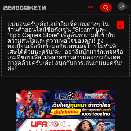
แน่นอนครับ/ค่ะ! อย่าลืมเช็คเกมต่างๆ ใน
×
ร้านค้าออนไลน์ชื่อดังเช่น "Steam" และ
"Epic Games Store" เพื่อค้นหาเกมที่เข้ากับ
ความสนใจและความพอใจของคุณ! ลง
ทะเบียนเพื่อรับข้อมูลอัพเดทและโปรโมชั่นพิ
เศษได้ด้วยนะครับ/ค่ะ! อย่าลืมบุ๊กมาร์กเพจหรือ
เกมที่ชอบเพื่อไม่พลาดข่าวสารและการอัพเดท
ล่าสุดด้วยครับ/ค่ะ! สนุกกับการเล่นเกมนะครับ/
ค่ะ!