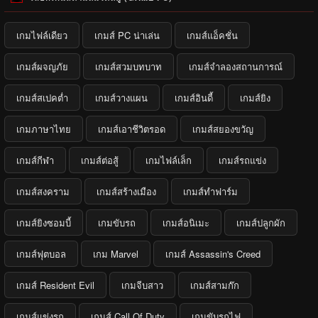
เกมไฟล์เดียว
เกมส์ PC น่าเล่น
เกมส์แอ็คชั่น
เกมส์ผจญภัย
เกมส์สวมบทบาท
เกมส์จำลองสถานการณ์
เกมส์สเปคต่ำ
เกมส์วางแผน
เกมส์อินดี้
เกมส์ยิง
เกมภาษาไทย
เกมส์เอาชีวิตรอด
เกมส์สยองขวัญ
เกมส์กีฬา
เกมส์ต่อสู้
เกมไฟล์เล็ก
เกมส์รถแข่ง
เกมส์สงคราม
เกมส์สร้างเมือง
เกมส์ทำฟาร์ม
เกมส์ยิงซอมบี้
เกมขับรถ
เกมส์อนิเมะ
เกมส์ปลูกผัก
เกมส์ฟุตบอล
เกม Marvel
เกมส์ Assassin's Creed
เกมส์ Resident Evil
เกมจีบสาว
เกมส์สามก๊ก
เกมส์แข่งรถ
เกมส์ Call Of Duty
เกมขับรถไฟ