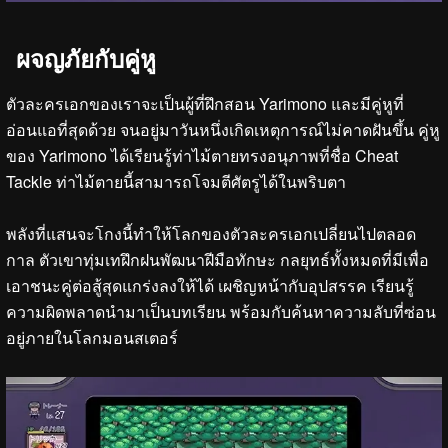
ผจญภัยกับคู่หู
ตัวละครเอกของเราจะเป็นผู้ที่ฝึกสอน Yarimono และมีคู่หูที่
อ่อนแอที่สุดด้วย จนอยู่มาวันหนึ่งเกิดเหตุการณ์ไม่คาดฝันขึ้น คู่หู
ของ Yarimono ได้เรียนรู้ท่าไม้ตายทรงอนุภาพที่ชื่อ Cheat
Tackle ท่าไม้ตายนี้สามารถโจมตีศัตรูได้ในพริบตา
พลังที่แสนจะโกงนี้ทำให้โลกของตัวละครเอกเปลี่ยนไปตลอด
กาล ตัวเขาทุ่มเทฝึกฝนพัฒนาฝีมือทักษะ กลยุทธ์ทั้งหมดที่มีเพื่อ
เอาชนะคู่ต่อสู้สุดแกร่งลงให้ได้ เผชิญหน้ากับอุปสรรค เรียนรู้
ความผิดพลาดนำมาเป็นบทเรียน พร้อมกับค้นหาความลับที่ซ่อน
อยู่ภายในโลกมอนสเตอร์