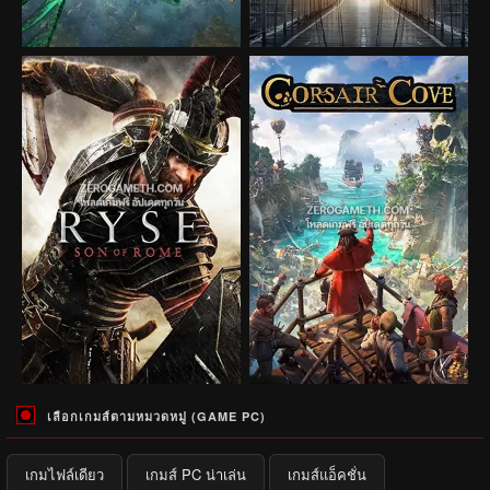
เลือกเกมส์ตามหมวดหมู่ (GAME PC)
เกมไฟล์เดียว
เกมส์ PC น่าเล่น
เกมส์แอ็คชั่น