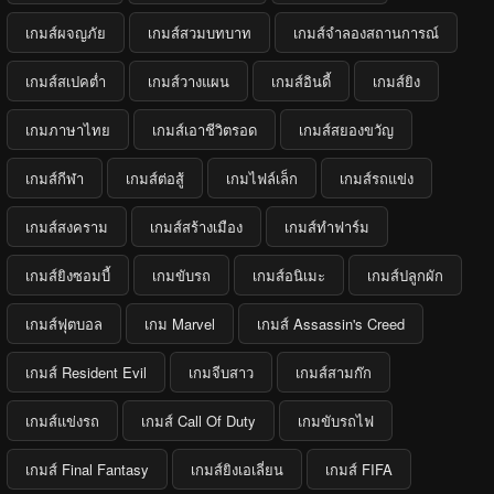
เกมส์ผจญภัย
เกมส์สวมบทบาท
เกมส์จำลองสถานการณ์
เกมส์สเปคต่ำ
เกมส์วางแผน
เกมส์อินดี้
เกมส์ยิง
เกมภาษาไทย
เกมส์เอาชีวิตรอด
เกมส์สยองขวัญ
เกมส์กีฬา
เกมส์ต่อสู้
เกมไฟล์เล็ก
เกมส์รถแข่ง
เกมส์สงคราม
เกมส์สร้างเมือง
เกมส์ทำฟาร์ม
เกมส์ยิงซอมบี้
เกมขับรถ
เกมส์อนิเมะ
เกมส์ปลูกผัก
เกมส์ฟุตบอล
เกม Marvel
เกมส์ Assassin's Creed
เกมส์ Resident Evil
เกมจีบสาว
เกมส์สามก๊ก
เกมส์แข่งรถ
เกมส์ Call Of Duty
เกมขับรถไฟ
เกมส์ Final Fantasy
เกมส์ยิงเอเลี่ยน
เกมส์ FIFA