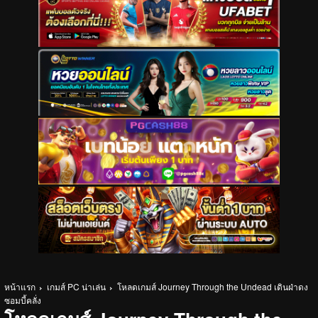
หน้าแรก
เกมส์ PC น่าเล่น
โหลดเกมส์ Journey Through the Undead เดินฝ่าดง
ซอมบี้คลั่ง