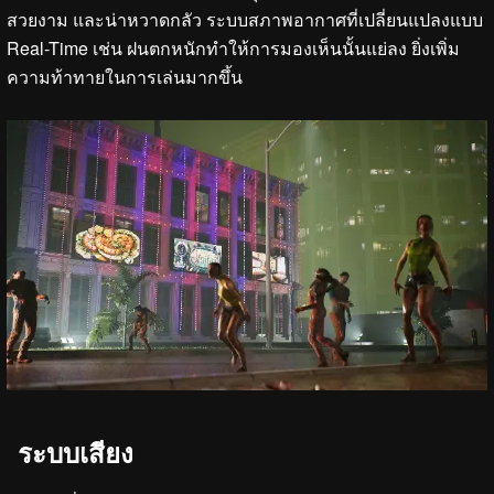
สวยงาม และน่าหวาดกลัว ระบบสภาพอากาศที่เปลี่ยนแปลงแบบ
Real-Time เช่น ฝนตกหนักทำให้การมองเห็นนั้นแย่ลง ยิ่งเพิ่ม
ความท้าทายในการเล่นมากขึ้น
ระบบเสียง