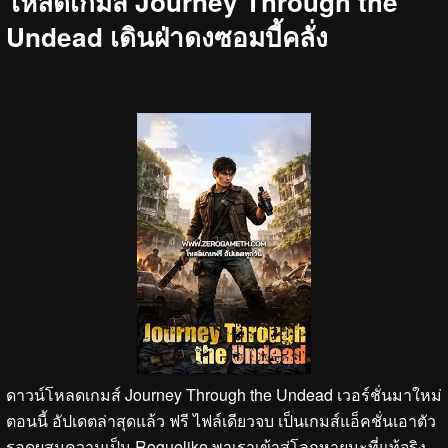
โหลดเกมส์ Journey Through the
Undead เดินฝ่าดงซอมบี้คลั่ง
ดาวน์โหลดเกมส์ Journey Through the Undead เวอร์ชั่นมาใหม่
ตอนนี้ อัปเดตล่าสุดแล้ว ฟรี ไฟล์เดียวจบ เป็นเกมส์แอ็คชั่นเอาตัว
รอดผสมความเป็น Roguelike พาเราเข้าสู่โลกหายนะที่แท้จริง