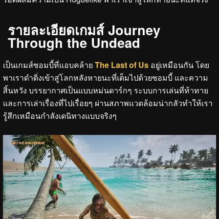
รายละเอียดเกมส์ Journey
Through the Undead
เป็นเกมส์ซอมบี้ที่แอบคล้าย
The Last of Us
อยู่เหมือนกัน โดย
พาเราดำดิ่งเข้าสู่โลกหลังหายนะที่เต็มไปด้วยซอมบี้ และความ
สิ้นหวัง บรรยากาศเป็นแบบหม่นดาร์กๆ ระบบการเล่นที่ท้าทาย
และการเล่าเรื่องที่ไปเรื่อยๆ ผ่านสภาพแวดล้อมน่ากลัวทำให้เรา
รู้สึกเหมือนกำลังเดนิทางแบบจริงๆ