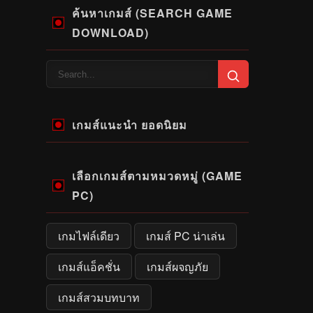
ค้นหาเกมส์ (SEARCH GAME
DOWNLOAD)
เกมส์แนะนำ ยอดนิยม
เลือกเกมส์ตามหมวดหมู่ (GAME
PC)
เกมไฟล์เดียว
เกมส์ PC น่าเล่น
เกมส์แอ็คชั่น
เกมส์ผจญภัย
เกมส์สวมบทบาท