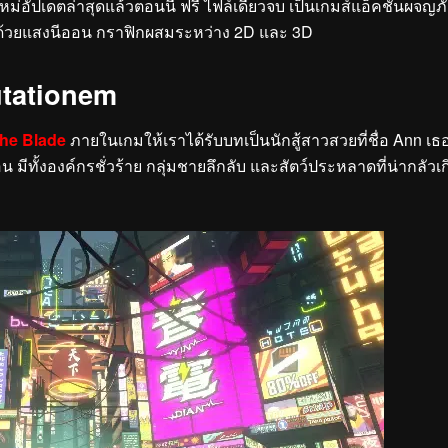
อัปเดตล่าสุดแล้วตอนนี้ ฟรี ไฟล์เดียวจบ เป็นเกมส์แอ็คชั่นผจญภ
ปด้วยแสงนีออน กราฟิกผสมระหว่าง 2D และ 3D
utationem
the Blade
ภายในเกมให้เราได้รับบทเป็นนักสู้สาวสวยที่ชื่อ Ann เธ
มีทั้งองค์กรชั่วร้าย กลุ่มชายลึกลับ และสัตว์ประหลาดที่น่ากลัวเก