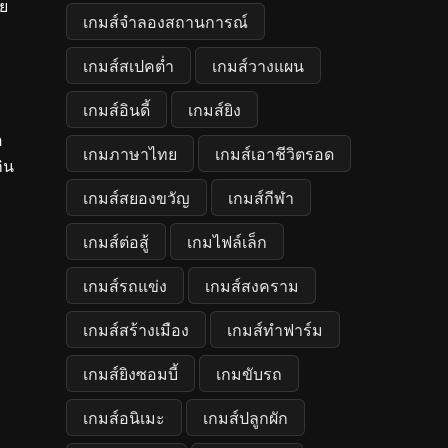
ัย
เกมส์จำลองสถานการณ์
เกมส์สเปคต่ำ
เกมส์วางแผน
เกมส์อินดี้
เกมส์ยิง
อ
เกมภาษาไทย
เกมส์เอาชีวิตรอด
ิน
เกมส์สยองขวัญ
เกมส์กีฬา
เกมส์ต่อสู้
เกมไฟล์เล็ก
เกมส์รถแข่ง
เกมส์สงคราม
เกมส์สร้างเมือง
เกมส์ทำฟาร์ม
เกมส์ยิงซอมบี้
เกมขับรถ
เกมส์อนิเมะ
เกมส์ปลูกผัก