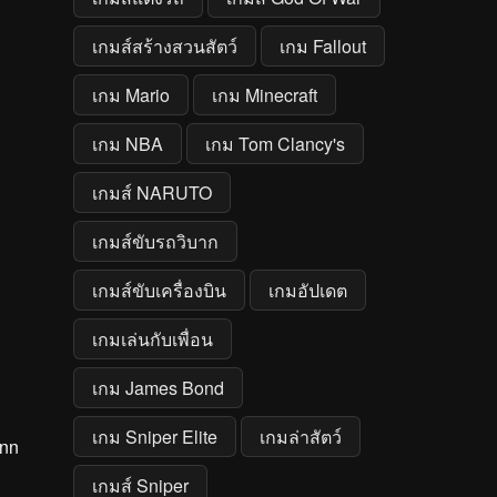
เกมส์สร้างสวนสัตว์
เกม Fallout
เกม Mario
เกม Minecraft
เกม NBA
เกม Tom Clancy's
เกมส์ NARUTO
เกมส์ขับรถวิบาก
เกมส์ขับเครื่องบิน
เกมอัปเดต
เกมเล่นกับเพื่อน
เกม James Bond
เกม Sniper Elite
เกมล่าสัตว์
Ann
เกมส์ Sniper