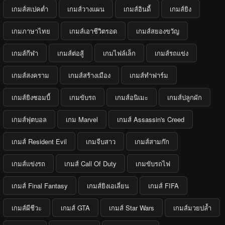
เกมส์สเปคต่ำ
เกมส์วางแผน
เกมส์อินดี้
เกมส์ยิง
เกมภาษาไทย
เกมส์เอาชีวิตรอด
เกมส์สยองขวัญ
เกมส์กีฬา
เกมส์ต่อสู้
เกมไฟล์เล็ก
เกมส์รถแข่ง
เกมส์สงคราม
เกมส์สร้างเมือง
เกมส์ทำฟาร์ม
เกมส์ยิงซอมบี้
เกมขับรถ
เกมส์อนิเมะ
เกมส์ปลูกผัก
เกมส์ฟุตบอล
เกม Marvel
เกมส์ Assassin's Creed
เกมส์ Resident Evil
เกมจีบสาว
เกมส์สามก๊ก
เกมส์แข่งรถ
เกมส์ Call Of Duty
เกมขับรถไฟ
เกมส์ Final Fantasy
เกมส์ยิงเอเลี่ยน
เกมส์ FIFA
เกมส์ผีชีวะ
เกมส์ GTA
เกมส์ Star Wars
เกมส์มวยปล้ำ