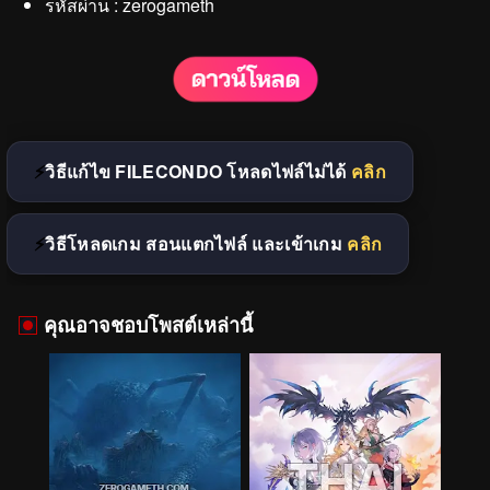
รหัสผ่าน : zerogameth
วิธีแก้ไข FILECONDO โหลดไฟล์ไม่ได้
คลิก
วิธีโหลดเกม สอนแตกไฟล์ และเข้าเกม
คลิก
คุณอาจชอบโพสต์เหล่านี้