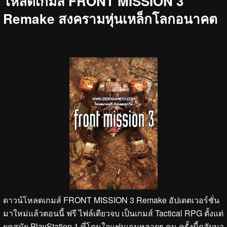
โหลดเกมส์ FRONT MISSION 3
Remake สงครามหุ่นเหล็กโลกอนาคต
ดาวน์โหลดเกมส์ FRONT MISSION 3 Remake อัปเดตเวอร์ชั่น
มาใหม่แล้วตอนนี้ ฟรี ไฟล์เดียวจบ เป็นเกมส์ Tactical RPG ตั้งแต่
ยุคสมัย PlayStation 1 ที่โดนใจแฟนเกมหลายๆ คน ครั้งนี้กลับมา