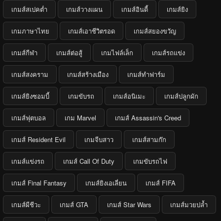
เกมส์สเปคต่ำ
เกมส์วางแผน
เกมส์อินดี้
เกมส์ยิง
เกมภาษาไทย
เกมส์เอาชีวิตรอด
เกมส์สยองขวัญ
เกมส์กีฬา
เกมส์ต่อสู้
เกมไฟล์เล็ก
เกมส์รถแข่ง
เกมส์สงคราม
เกมส์สร้างเมือง
เกมส์ทำฟาร์ม
เกมส์ยิงซอมบี้
เกมขับรถ
เกมส์อนิเมะ
เกมส์ปลูกผัก
เกมส์ฟุตบอล
เกม Marvel
เกมส์ Assassin's Creed
เกมส์ Resident Evil
เกมจีบสาว
เกมส์สามก๊ก
เกมส์แข่งรถ
เกมส์ Call Of Duty
เกมขับรถไฟ
เกมส์ Final Fantasy
เกมส์ยิงเอเลี่ยน
เกมส์ FIFA
เกมส์ผีชีวะ
เกมส์ GTA
เกมส์ Star Wars
เกมส์มวยปล้ำ