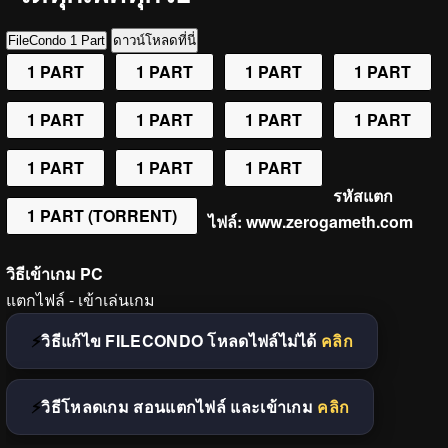
FileCondo 1 Part
ดาวน์โหลดที่นี่
1 PART
1 PART
1 PART
1 PART
1 PART
1 PART
1 PART
1 PART
1 PART
1 PART
1 PART
รหัสแตก
1 PART (TORRENT)
ไฟล์:
www.zerogameth.com
วิธีเข้าเกม PC
แตกไฟล์ - เข้าเล่นเกม
วิธีแก้ไข FILECONDO โหลดไฟล์ไม่ได้
คลิก
วิธีโหลดเกม สอนแตกไฟล์ และเข้าเกม
คลิก