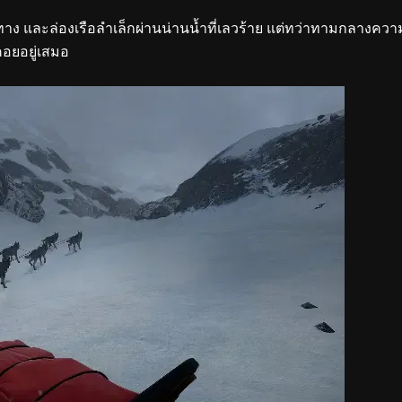
ำทาง และล่องเรือลำเล็กผ่านน่านน้ำที่เลวร้าย แต่ทว่าทามกลางควา
คอยอยู่เสมอ