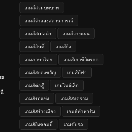
เกมส์สวมบทบาท
เกมส์จำลองสถานการณ์
เกมส์สเปคต่ำ
เกมส์วางแผน
เกมส์อินดี้
เกมส์ยิง
เกมภาษาไทย
เกมส์เอาชีวิตรอด
เกมส์สยองขวัญ
เกมส์กีฬา
าย
เกมส์ต่อสู้
เกมไฟล์เล็ก
ี้
เกมส์รถแข่ง
เกมส์สงคราม
เกมส์สร้างเมือง
เกมส์ทำฟาร์ม
เกมส์ยิงซอมบี้
เกมขับรถ