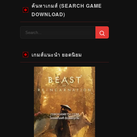
ค้นหาเกมส์ (SEARCH GAME
DOWNLOAD)
เกมส์แนะนำ ยอดนิยม