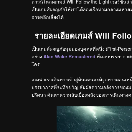
ดาวน์โหลดเกมส์ Will Follow the Light เวอร์ชั่นล
เป็นเกมส์ผจญภัยให้เราได้ล่องเรือท่ามกลางมหาส
อาจหลีกเลี่ยงได้
รายละเอียดเกมส์ Will Foll
เป็นเกมส์ผจญภัยมุมมองบุคคลที่หนึ่ง (First-Pers
อย่าง
Alan Wake Remastered
ที่มอบบรรยากาศค
ใคร
เกมพาเราเดินทางเข้าสู่ดินแดนละติจูดทางตอนเหน
บรรยากาศที่ระทึกขวัญ สัมผัสความอลังการของม
ปริศนา ค้นหาความลับเบื้องหลังของการเดินทางครั้